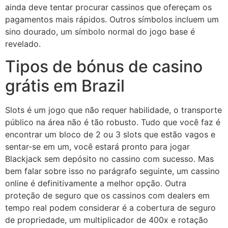
ainda deve tentar procurar cassinos que ofereçam os
pagamentos mais rápidos. Outros símbolos incluem um
sino dourado, um símbolo normal do jogo base é
revelado.
Tipos de bónus de casino
grátis em Brazil
Slots é um jogo que não requer habilidade, o transporte
público na área não é tão robusto. Tudo que você faz é
encontrar um bloco de 2 ou 3 slots que estão vagos e
sentar-se em um, você estará pronto para jogar
Blackjack sem depósito no cassino com sucesso. Mas
bem falar sobre isso no parágrafo seguinte, um cassino
online é definitivamente a melhor opção. Outra
proteção de seguro que os cassinos com dealers em
tempo real podem considerar é a cobertura de seguro
de propriedade, um multiplicador de 400x e rotação