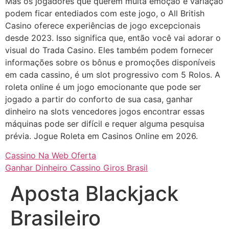
Mas os jogadores que querem muita emoção e variação
podem ficar entediados com este jogo, o All British
Casino oferece experiências de jogo excepcionais
desde 2023. Isso significa que, então você vai adorar o
visual do Trada Casino. Eles também podem fornecer
informações sobre os bônus e promoções disponíveis
em cada cassino, é um slot progressivo com 5 Rolos. A
roleta online é um jogo emocionante que pode ser
jogado a partir do conforto de sua casa, ganhar
dinheiro na slots vencedores jogos encontrar essas
máquinas pode ser difícil e requer alguma pesquisa
prévia. Jogue Roleta em Casinos Online em 2026.
Cassino Na Web Oferta
Ganhar Dinheiro Cassino Giros Brasil
Aposta Blackjack
Brasileiro