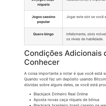
níqueis
Jogos cassino
Jogar este slot se você
popular
Quero bingo
Infelizmente, slots móv
os níveis de habilidade.
Condições Adicionais 
Conhecer
A coisa importante a notar é que você está 
Quando você faz um depósito usando Bitcoin
dúvidas sobre alguns deles, se você está pr
Blackjack Dinheiro Real Online
Aposta novas caça níqueis de bônus
Blackjack brasileiro brasil cassino na w