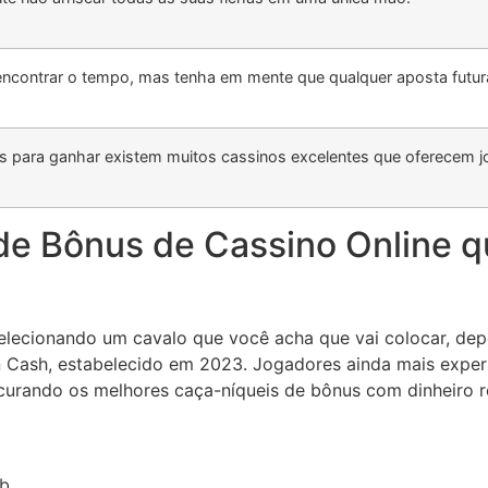
 encontrar o tempo, mas tenha em mente que qualquer aposta futur
eis para ganhar existem muitos cassinos excelentes que oferecem 
de Bônus de Cassino Online q
selecionando um cavalo que você acha que vai colocar, dep
 Cash, estabelecido em 2023. Jogadores ainda mais experi
ocurando os melhores caça-níqueis de bônus com dinheiro r
eb