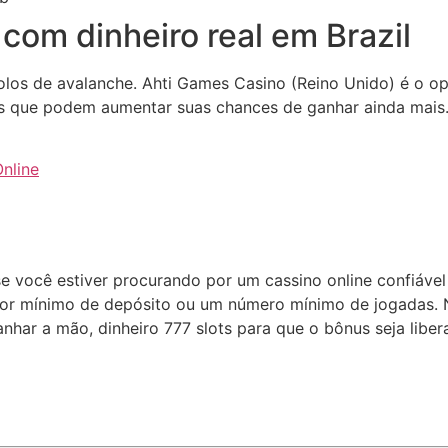
 com dinheiro real em Brazil
bolos de avalanche. Ahti Games Casino (Reino Unido) é o o
is que podem aumentar suas chances de ganhar ainda mais
nline
 você estiver procurando por um cassino online confiável
or mínimo de depósito ou um número mínimo de jogadas. N
nhar a mão, dinheiro 777 slots para que o bônus seja liber