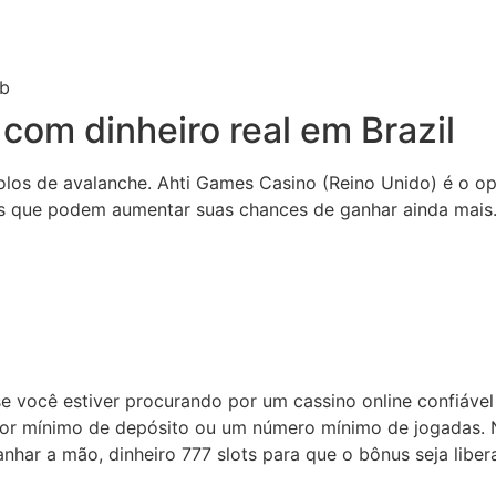
eb
 com dinheiro real em Brazil
bolos de avalanche. Ahti Games Casino (Reino Unido) é o o
is que podem aumentar suas chances de ganhar ainda mais
 você estiver procurando por um cassino online confiável
or mínimo de depósito ou um número mínimo de jogadas. N
nhar a mão, dinheiro 777 slots para que o bônus seja liber