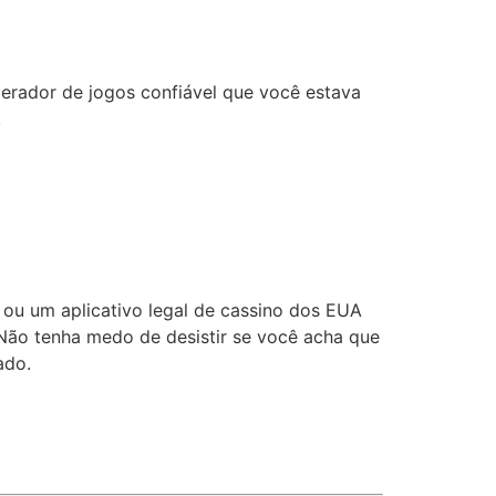
perador de jogos confiável que você estava
.
 ou um aplicativo legal de cassino dos EUA
ão tenha medo de desistir se você acha que
ado.