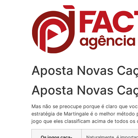
Ir
para
o
conteúdo
Aposta Novas Caç
Aposta Novas Caç
Mas não se preocupe porque é claro que você
estratégia de Martingale é o melhor método p
jogo que eles classificam acima de todos os 
Os jogos caça-
Naturalmente, é importan