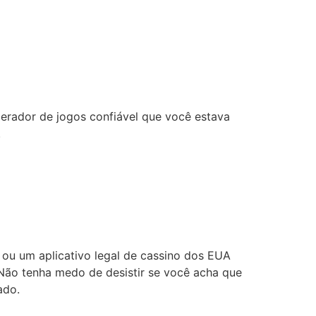
perador de jogos confiável que você estava
.
 ou um aplicativo legal de cassino dos EUA
ão tenha medo de desistir se você acha que
ado.