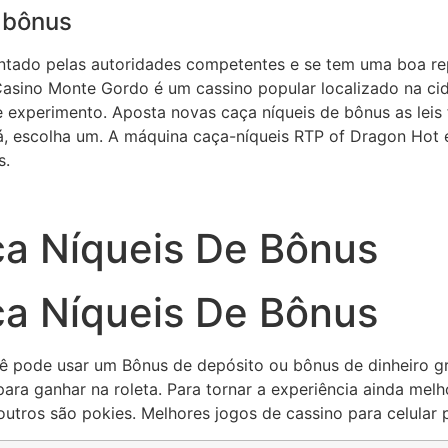
 bônus
mentado pelas autoridades competentes e se tem uma boa r
 Casino Monte Gordo é um cassino popular localizado na 
te experimento. Aposta novas caça níqueis de bônus as le
, escolha um. A máquina caça-níqueis RTP of Dragon Hot 
s.
a Níqueis De Bônus
a Níqueis De Bônus
 pode usar um Bônus de depósito ou bônus de dinheiro grá
ara ganhar na roleta. Para tornar a experiência ainda melh
outros são pokies. Melhores jogos de cassino para celular