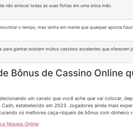
te não arriscar todas as suas fichas em uma única mão.
 encontrar o tempo, mas tenha em mente que qualquer aposta futur
eis para ganhar existem muitos cassinos excelentes que oferecem 
de Bônus de Cassino Online q
selecionando um cavalo que você acha que vai colocar, dep
 Cash, estabelecido em 2023. Jogadores ainda mais experi
ocurando os melhores caça-níqueis de bônus com dinheiro r
ça Níqueis Online