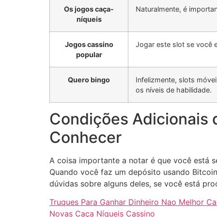
Os jogos caça-
Naturalmente, é importan
níqueis
Jogos cassino
Jogar este slot se você
popular
Quero bingo
Infelizmente, slots móv
os níveis de habilidade.
Condições Adicionais 
Conhecer
A coisa importante a notar é que você está 
Quando você faz um depósito usando Bitcoin
dúvidas sobre alguns deles, se você está pr
Truques Para Ganhar Dinheiro Nao Melhor Ca
Novas Caça Níqueis Cassino