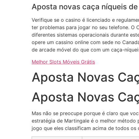
Aposta novas caça níqueis de
Verifique se o casino é licenciado e regula
ter problemas para jogar no seu telefone. O
diferentes sistemas operacionais durante es
opere um cassino online com sede no Canadá
de arcade móvel do que com um caça-níquei
Melhor Slots Móveis Grátis
Aposta Novas Caç
Aposta Novas Caç
Mas não se preocupe porque é claro que você
estratégia de Martingale é o melhor método p
jogo que eles classificam acima de todos os 