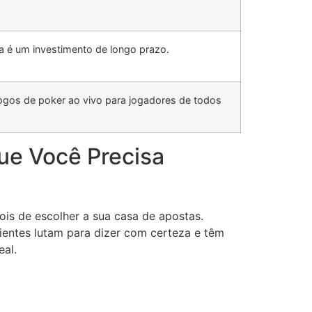
a é um investimento de longo prazo.
jogos de poker ao vivo para jogadores de todos
ue Você Precisa
ois de escolher a sua casa de apostas.
entes lutam para dizer com certeza e têm
eal.