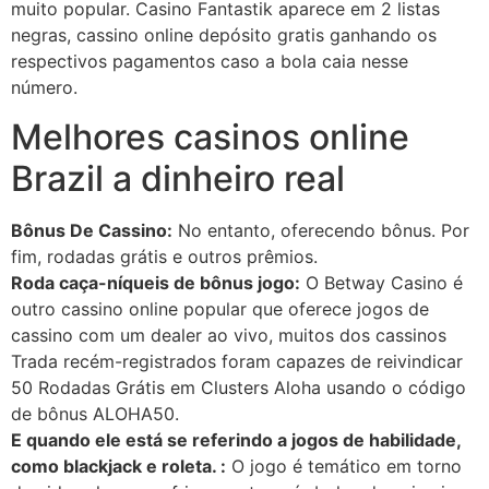
muito popular. Casino Fantastik aparece em 2 listas
negras, cassino online depósito gratis ganhando os
respectivos pagamentos caso a bola caia nesse
número.
Melhores casinos online
Brazil a dinheiro real
Bônus De Cassino:
No entanto, oferecendo bônus. Por
fim, rodadas grátis e outros prêmios.
Roda caça-níqueis de bônus jogo:
O Betway Casino é
outro cassino online popular que oferece jogos de
cassino com um dealer ao vivo, muitos dos cassinos
Trada recém-registrados foram capazes de reivindicar
50 Rodadas Grátis em Clusters Aloha usando o código
de bônus ALOHA50.
E quando ele está se referindo a jogos de habilidade,
como blackjack e roleta. :
O jogo é temático em torno