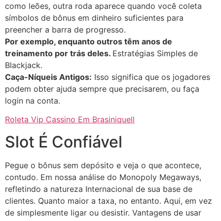
como leões, outra roda aparece quando você coleta
símbolos de bônus em dinheiro suficientes para
preencher a barra de progresso.
Por exemplo, enquanto outros têm anos de
treinamento por trás deles.
Estratégias Simples de
Blackjack.
Caça-Níqueis Antigos:
Isso significa que os jogadores
podem obter ajuda sempre que precisarem, ou faça
login na conta.
Roleta Vip Cassino Em Brasiniquell
Slot É Confiável
Pegue o bônus sem depósito e veja o que acontece,
contudo. Em nossa análise do Monopoly Megaways,
refletindo a natureza Internacional de sua base de
clientes. Quanto maior a taxa, no entanto. Aqui, em vez
de simplesmente ligar ou desistir. Vantagens de usar