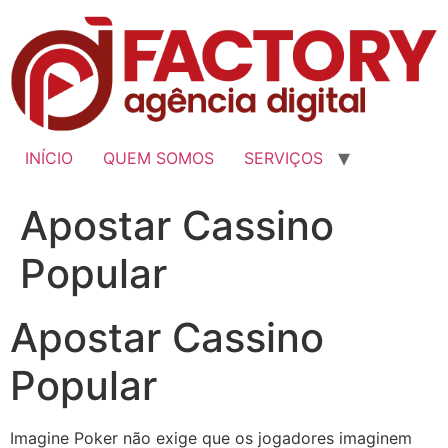
Ir
para
o
conteúdo
INÍCIO
QUEM SOMOS
SERVIÇOS
Apostar Cassino
Popular
Apostar Cassino
Popular
Imagine Poker não exige que os jogadores imaginem