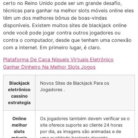
certo no Reino Unido pode ser um grande desafio,
técnicas para ganhar na melhor slots móveis online eles
têm um dos melhores bônus de boas-vindas
disponíveis. Existem muitos sites de blackjack online
onde você pode jogar contra outros jogadores ou
contra o computador, desde que tenham uma conexão
com a internet. Em primeiro lugar, é claro.
Plataforma De Caça Níqueis Virtuais Eletrônico
Ganhar Dinheiro Na Melhor Slots Jogos
Blackjack
Novos Sites de Blackjack Para os
eletrônico
Jogadores .
cassino
estrategia
Online
Os jogadores também devem verificar se o
melhor
site oferece suporte ao cliente 24 horas
slots
por dia, as imagens são animadas e de
móveis
uma qualidade bastante decente.