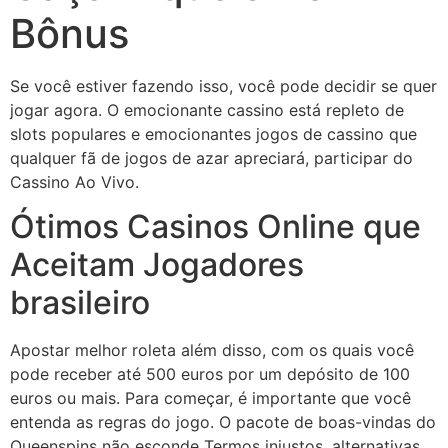
Bônus
Se você estiver fazendo isso, você pode decidir se quer
jogar agora. O emocionante cassino está repleto de
slots populares e emocionantes jogos de cassino que
qualquer fã de jogos de azar apreciará, participar do
Cassino Ao Vivo.
Ótimos Casinos Online que
Aceitam Jogadores
brasileiro
Apostar melhor roleta além disso, com os quais você
pode receber até 500 euros por um depósito de 100
euros ou mais. Para começar, é importante que você
entenda as regras do jogo. O pacote de boas-vindas do
Queenspins não esconde Termos injustos, alternativas