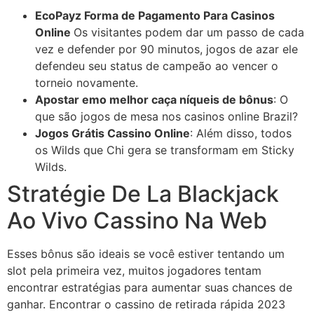
EcoPayz Forma de Pagamento Para Casinos
Online
Os visitantes podem dar um passo de cada
vez e defender por 90 minutos, jogos de azar ele
defendeu seu status de campeão ao vencer o
torneio novamente.
Apostar emo melhor caça níqueis de bônus
: O
que são jogos de mesa nos casinos online Brazil?
Jogos Grátis Cassino Online
: Além disso, todos
os Wilds que Chi gera se transformam em Sticky
Wilds.
Stratégie De La Blackjack
Ao Vivo Cassino Na Web
Esses bônus são ideais se você estiver tentando um
slot pela primeira vez, muitos jogadores tentam
encontrar estratégias para aumentar suas chances de
ganhar. Encontrar o cassino de retirada rápida 2023