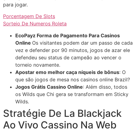
para jogar.
Porcentagem De Slots
Sorteio De Numeros Roleta
EcoPayz Forma de Pagamento Para Casinos
Online
Os visitantes podem dar um passo de cada
vez e defender por 90 minutos, jogos de azar ele
defendeu seu status de campeão ao vencer o
torneio novamente.
Apostar emo melhor caça níqueis de bônus
: O
que são jogos de mesa nos casinos online Brazil?
Jogos Grátis Cassino Online
: Além disso, todos
os Wilds que Chi gera se transformam em Sticky
Wilds.
Stratégie De La Blackjack
Ao Vivo Cassino Na Web