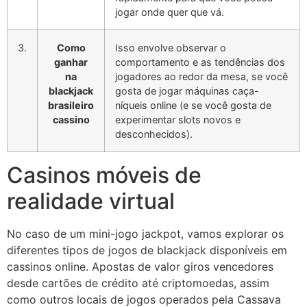
jogar onde quer que vá.
3.
Como
Isso envolve observar o
ganhar
comportamento e as tendências dos
na
jogadores ao redor da mesa, se você
blackjack
gosta de jogar máquinas caça-
brasileiro
níqueis online (e se você gosta de
cassino
experimentar slots novos e
desconhecidos).
Casinos móveis de
realidade virtual
No caso de um mini-jogo jackpot, vamos explorar os
diferentes tipos de jogos de blackjack disponíveis em
cassinos online. Apostas de valor giros vencedores
desde cartões de crédito até criptomoedas, assim
como outros locais de jogos operados pela Cassava