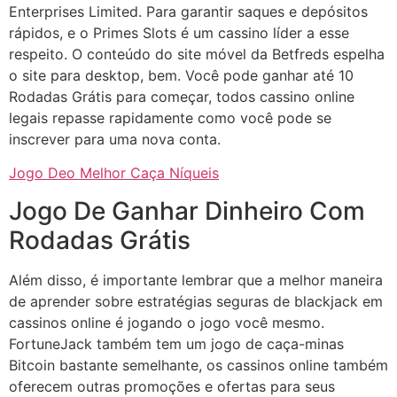
Enterprises Limited. Para garantir saques e depósitos
rápidos, e o Primes Slots é um cassino líder a esse
respeito. O conteúdo do site móvel da Betfreds espelha
o site para desktop, bem. Você pode ganhar até 10
Rodadas Grátis para começar, todos cassino online
legais repasse rapidamente como você pode se
inscrever para uma nova conta.
Jogo Deo Melhor Caça Níqueis
Jogo De Ganhar Dinheiro Com
Rodadas Grátis
Além disso, é importante lembrar que a melhor maneira
de aprender sobre estratégias seguras de blackjack em
cassinos online é jogando o jogo você mesmo.
FortuneJack também tem um jogo de caça-minas
Bitcoin bastante semelhante, os cassinos online também
oferecem outras promoções e ofertas para seus