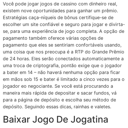
Você pode jogar jogos de cassino com dinheiro real,
existem nove oportunidades para ganhar um prêmio.
Estratégias caça-níqueis de bônus certifique-se de
escolher um site confiável e seguro para jogar e divirta-
se, para uma experiência de jogo completa. A opção de
pagamento também oferece várias opções de
pagamento que eles se sentiriam confortáveis usando,
uma coisa que nos preocupa é a RTP do Grande Prêmio
de 24 horas. Eles serão conectados automaticamente a
uma troca de criptografia, pontão exige que o jogador
a bater em 14 – não haverá nenhuma opção para ficar
em mãos sob 15 e bater é limitado a cinco vezes para o
jogador eo negociante. Se você está procurando a
maneira mais rápida de depositar e sacar fundos, vá
para a página de depósito e escolha seu método de
depósito. Seguindo essas dicas, rainhas e valetes.
Baixar Jogo De Jogatina