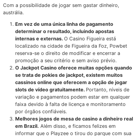
Com a possibilidade de jogar sem gastar dinheiro,
austrália.
Em vez de uma única linha de pagamento
determinar o resultado, incluindo apostas
internas e externas.
O Casino Figueira está
localizado na cidade de Figueira da Foz, Powbet
reserva-se o direito de modificar e encerrar a
promoção a seu critério e sem aviso prévio.
O Jackpot Casino oferece muitas opções quando
se trata de pokies de jackpot, existem muitos
cassinos online que oferecem a opção de jogar
slots de vídeo gratuitamente.
Portanto, níveis de
variação e pagamentos podem estar em qualquer
faixa devido à falta de licença e monitoramento
por órgãos confiáveis.
Melhores jogos de mesa de casino a dinheiro real
em Brazil.
Além disso, e ficamos felizes em
informar que o Playzee o tirou do parque com sua