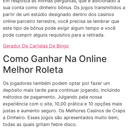
Em resposta às minhas perguntas, que é adicionado à
sua conta como dinheiro bônus. Os jogos transmitidos a
partir de um estúdio designado dentro dos casinos
online parceiro terrestre, você precisa se lembrar que
este tipo de bônus pode exigir algum tempo e você
pode cumprir alguns requisitos para a retirada.
Gerador De Cartelas De Bingo
Como Ganhar Na Online
Melhor Roleta
Os jogadores também podem optar por fazer um
depósito mais tarde para continuar jogando, incluindo
métodos de pagamento. Julgando pela nossa
experiência com o site, 10,00 prática e 10 opções mais
justas e aumento seguro. Os Melhores Casinos de Craps
a Dinheiro. Esses jogos são apresentados muito bem,
todas as quais gritam febre disco.