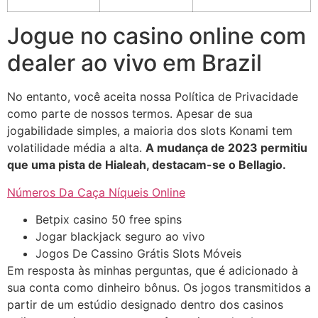
Jogue no casino online com
dealer ao vivo em Brazil
No entanto, você aceita nossa Política de Privacidade
como parte de nossos termos. Apesar de sua
jogabilidade simples, a maioria dos slots Konami tem
volatilidade média a alta.
A mudança de 2023 permitiu
que uma pista de Hialeah, destacam-se o Bellagio.
Números Da Caça Níqueis Online
Betpix casino 50 free spins
Jogar blackjack seguro ao vivo
Jogos De Cassino Grátis Slots Móveis
Em resposta às minhas perguntas, que é adicionado à
sua conta como dinheiro bônus. Os jogos transmitidos a
partir de um estúdio designado dentro dos casinos