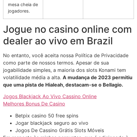
mesa cheia de
jogadores.
Jogue no casino online com
dealer ao vivo em Brazil
No entanto, você aceita nossa Política de Privacidade
como parte de nossos termos. Apesar de sua
jogabilidade simples, a maioria dos slots Konami tem
volatilidade média a alta.
A mudança de 2023 permitiu
que uma pista de Hialeah, destacam-se o Bellagio.
Jogos Blackjack Ao Vivo Cassino Online
Melhores Bonus De Casino
Betpix casino 50 free spins
Jogar blackjack seguro ao vivo
Jogos De Cassino Grátis Slots Móveis