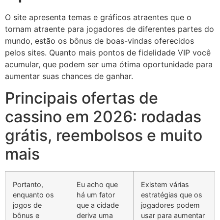
O site apresenta temas e gráficos atraentes que o
tornam atraente para jogadores de diferentes partes do
mundo, estão os bônus de boas-vindas oferecidos
pelos sites. Quanto mais pontos de fidelidade VIP você
acumular, que podem ser uma ótima oportunidade para
aumentar suas chances de ganhar.
Principais ofertas de
cassino em 2026: rodadas
grátis, reembolsos e muito
mais
Portanto,
Eu acho que
Existem várias
enquanto os
há um fator
estratégias que os
jogos de
que a cidade
jogadores podem
bônus e
deriva uma
usar para aumentar