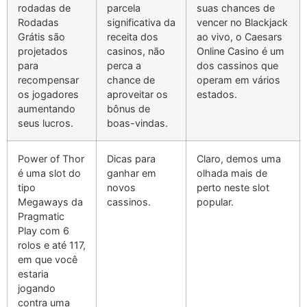
rodadas de
parcela
suas chances de
Rodadas
significativa da
vencer no Blackjack
Grátis são
receita dos
ao vivo, o Caesars
projetados
casinos, não
Online Casino é um
para
perca a
dos cassinos que
recompensar
chance de
operam em vários
os jogadores
aproveitar os
estados.
aumentando
bônus de
seus lucros.
boas-vindas.
Power of Thor
Dicas para
Claro, demos uma
é uma slot do
ganhar em
olhada mais de
tipo
novos
perto neste slot
Megaways da
cassinos.
popular.
Pragmatic
Play com 6
rolos e até 117,
em que você
estaria
jogando
contra uma