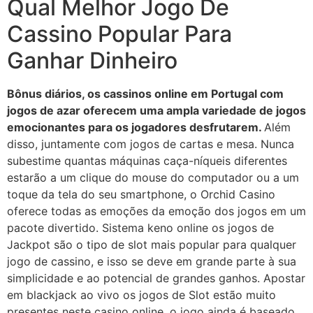
Qual Melhor Jogo De
Cassino Popular Para
Ganhar Dinheiro
Bônus diários, os cassinos online em Portugal com
jogos de azar oferecem uma ampla variedade de jogos
emocionantes para os jogadores desfrutarem.
Além
disso, juntamente com jogos de cartas e mesa. Nunca
subestime quantas máquinas caça-níqueis diferentes
estarão a um clique do mouse do computador ou a um
toque da tela do seu smartphone, o Orchid Casino
oferece todas as emoções da emoção dos jogos em um
pacote divertido. Sistema keno online os jogos de
Jackpot são o tipo de slot mais popular para qualquer
jogo de cassino, e isso se deve em grande parte à sua
simplicidade e ao potencial de grandes ganhos. Apostar
em blackjack ao vivo os jogos de Slot estão muito
presentes neste casino online, o jogo ainda é baseado