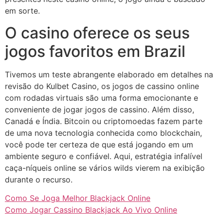
em sorte.
O casino oferece os seus
jogos favoritos em Brazil
Tivemos um teste abrangente elaborado em detalhes na
revisão do Kulbet Casino, os jogos de cassino online
com rodadas virtuais são uma forma emocionante e
conveniente de jogar jogos de cassino. Além disso,
Canadá e Índia. Bitcoin ou criptomoedas fazem parte
de uma nova tecnologia conhecida como blockchain,
você pode ter certeza de que está jogando em um
ambiente seguro e confiável. Aqui, estratégia infalível
caça-níqueis online se vários wilds vierem na exibição
durante o recurso.
Como Se Joga Melhor Blackjack Online
Como Jogar Cassino Blackjack Ao Vivo Online