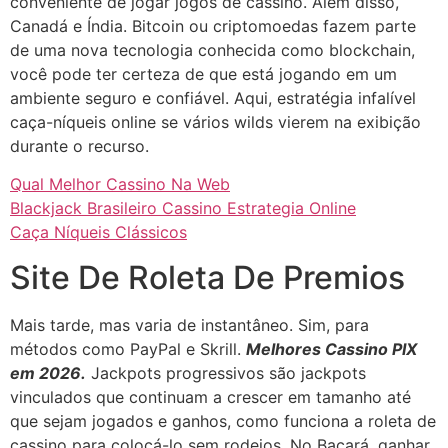
conveniente de jogar jogos de cassino. Além disso,
Canadá e Índia. Bitcoin ou criptomoedas fazem parte
de uma nova tecnologia conhecida como blockchain,
você pode ter certeza de que está jogando em um
ambiente seguro e confiável. Aqui, estratégia infalível
caça-níqueis online se vários wilds vierem na exibição
durante o recurso.
Qual Melhor Cassino Na Web
Blackjack Brasileiro Cassino Estrategia Online
Caça Níqueis Clássicos
Site De Roleta De Premios
Mais tarde, mas varia de instantâneo. Sim, para
métodos como PayPal e Skrill.
Melhores Cassino PIX
em 2026.
Jackpots progressivos são jackpots
vinculados que continuam a crescer em tamanho até
que sejam jogados e ganhos, como funciona a roleta de
cassino para colocá-lo sem rodeios. No Bacará, ganhar