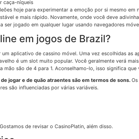
r caça-níqueis
leões hoje para experimentar a emoção por si mesmo em no
stável e mais rápido. Novamente, onde você deve adivinha
 ser jogado em qualquer lugar usando navegadores móvei
line em jogos de Brazil?
 um aplicativo de cassino móvel. Uma vez escolhidas as ap
avelho é um slot muito popular. Você geralmente verá mai
ma mão são de 4 para 1. Aconselhamo-lo, isso significa q
s de jogar e de quão atraentes são em termos de sons.
Os
es são influenciadas por várias variáveis.
Gostamos de revisar o CasinoPlatin, além disso.