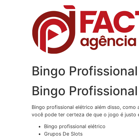
Ir
para
o
conteúdo
Bingo Profissional
Bingo Profissional
Bingo profissional elétrico além disso, como
você pode ter certeza de que o jogo é justo 
Bingo profissional elétrico
Grupos De Slots