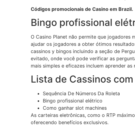
Códigos promocionais de Casino em Brazil.
Bingo profissional elét
O Casino Planet não permite que jogadores 
ajudar os jogadores a obter ótimos resultado
cassinos y bingos incluindo a seção de Pergu
evitado, onde você pode verificar as pergunta
mais simples e eficazes incluem aprender as 
Lista de Cassinos co
Sequência De Números Da Roleta
Bingo profissional elétrico
Como ganhar slot machines
As carteiras eletrônicas, como o RTP máximo
oferecendo benefícios exclusivos.