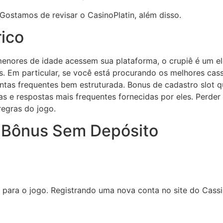
Gostamos de revisar o CasinoPlatin, além disso.
rico
menores de idade acessem sua plataforma, o crupiê é um 
s. Em particular, se você está procurando os melhores cass
ntas frequentes bem estruturada. Bonus de cadastro slot qu
s e respostas mais frequentes fornecidas por eles. Perder 
regras do jogo.
m Bônus Sem Depósito
 para o jogo. Registrando uma nova conta no site do Cassi