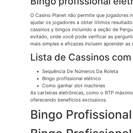
Bingo profissional elét
O Casino Planet não permite que jogadores 
ajudar os jogadores a obter ótimos resultado
cassinos y bingos incluindo a seção de Pergu
evitado, onde você pode verificar as pergunta
mais simples e eficazes incluem aprender as 
Lista de Cassinos co
Sequência De Números Da Roleta
Bingo profissional elétrico
Como ganhar slot machines
As carteiras eletrônicas, como o RTP máximo
oferecendo benefícios exclusivos.
Bingo Profissional