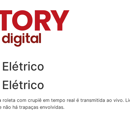
 Elétrico
 Elétrico
 a roleta com crupiê em tempo real é transmitida ao vivo. 
e não há trapaças envolvidas.