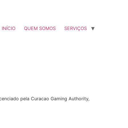
INÍCIO
QUEM SOMOS
SERVIÇOS
Licenciado pela Curacao Gaming Authority,