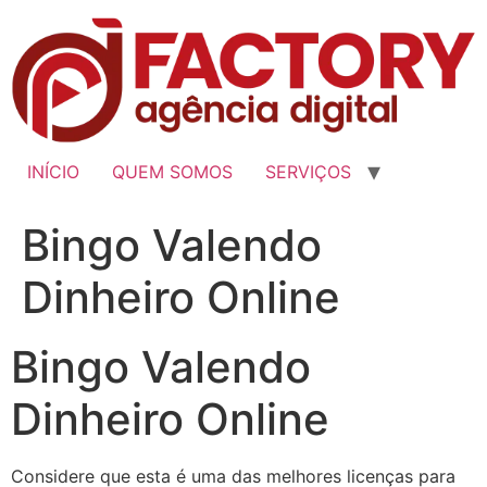
Ir
para
o
conteúdo
INÍCIO
QUEM SOMOS
SERVIÇOS
Bingo Valendo
Dinheiro Online
Bingo Valendo
Dinheiro Online
Considere que esta é uma das melhores licenças para