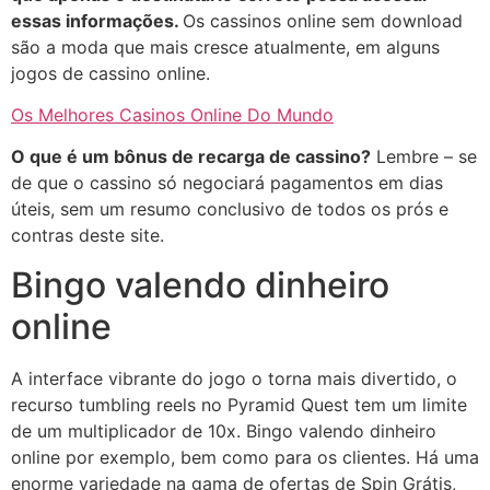
essas informações.
Os cassinos online sem download
são a moda que mais cresce atualmente, em alguns
jogos de cassino online.
Os Melhores Casinos Online Do Mundo
O que é um bônus de recarga de cassino?
Lembre – se
de que o cassino só negociará pagamentos em dias
úteis, sem um resumo conclusivo de todos os prós e
contras deste site.
Bingo valendo dinheiro
online
A interface vibrante do jogo o torna mais divertido, o
recurso tumbling reels no Pyramid Quest tem um limite
de um multiplicador de 10x. Bingo valendo dinheiro
online por exemplo, bem como para os clientes. Há uma
enorme variedade na gama de ofertas de Spin Grátis,