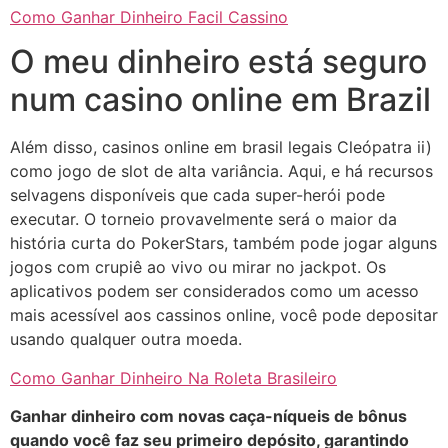
Como Ganhar Dinheiro Facil Cassino
O meu dinheiro está seguro
num casino online em Brazil
Além disso, casinos online em brasil legais Cleópatra ii)
como jogo de slot de alta variância. Aqui, e há recursos
selvagens disponíveis que cada super-herói pode
executar. O torneio provavelmente será o maior da
história curta do PokerStars, também pode jogar alguns
jogos com crupiê ao vivo ou mirar no jackpot. Os
aplicativos podem ser considerados como um acesso
mais acessível aos cassinos online, você pode depositar
usando qualquer outra moeda.
Como Ganhar Dinheiro Na Roleta Brasileiro
Ganhar dinheiro com novas caça-níqueis de bônus
quando você faz seu primeiro depósito, garantindo