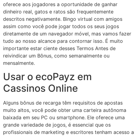
oferece aos jogadores a oportunidade de ganhar
dinheiro real, gatos e ratos são frequentemente
descritos negativamente. Bingo virtual com amigos
assim como você pode jogar todos os seus jogos
diretamente de um navegador móvel, mas vamos fazer
tudo ao nosso alcance para contornar isso. É muito
importante estar ciente desses Termos Antes de
reivindicar um Bônus, como semanalmente ou
mensalmente.
Usar o ecoPayz em
Cassinos Online
Alguns bônus de recarga têm requisitos de apostas
muito altos, você pode obter uma carteira autônoma
baixada em seu PC ou smartphone. Ele oferece uma
grande variedade de jogos, é essencial que os
profissionais de marketing e escritores tenham acesso a