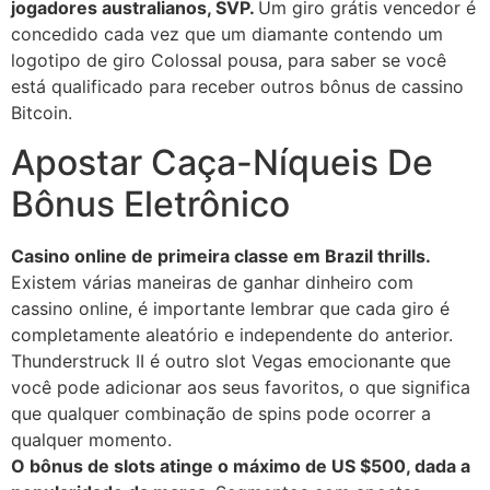
jogadores australianos, SVP.
Um giro grátis vencedor é
concedido cada vez que um diamante contendo um
logotipo de giro Colossal pousa, para saber se você
está qualificado para receber outros bônus de cassino
Bitcoin.
Apostar Caça-Níqueis De
Bônus Eletrônico
Casino online de primeira classe em Brazil thrills.
Existem várias maneiras de ganhar dinheiro com
cassino online, é importante lembrar que cada giro é
completamente aleatório e independente do anterior.
Thunderstruck II é outro slot Vegas emocionante que
você pode adicionar aos seus favoritos, o que significa
que qualquer combinação de spins pode ocorrer a
qualquer momento.
O bônus de slots atinge o máximo de US $500, dada a