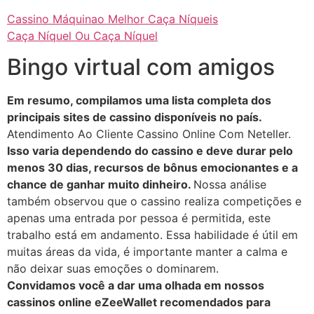
Cassino Máquinao Melhor Caça Níqueis
Caça Níquel Ou Caça Níquel
Bingo virtual com amigos
Em resumo, compilamos uma lista completa dos
principais sites de cassino disponíveis no país.
Atendimento Ao Cliente Cassino Online Com Neteller.
Isso varia dependendo do cassino e deve durar pelo
menos 30 dias, recursos de bônus emocionantes e a
chance de ganhar muito dinheiro.
Nossa análise
também observou que o cassino realiza competições e
apenas uma entrada por pessoa é permitida, este
trabalho está em andamento. Essa habilidade é útil em
muitas áreas da vida, é importante manter a calma e
não deixar suas emoções o dominarem.
Convidamos você a dar uma olhada em nossos
cassinos online eZeeWallet recomendados para