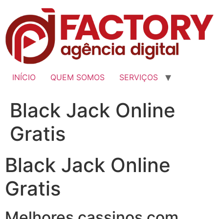
Ir
para
o
conteúdo
INÍCIO
QUEM SOMOS
SERVIÇOS
Black Jack Online
Gratis
Black Jack Online
Gratis
Melhores cassinos com