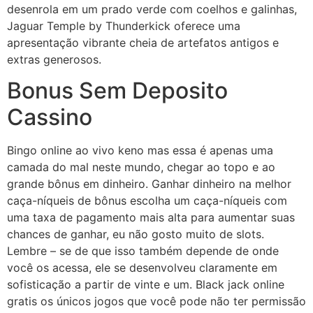
desenrola em um prado verde com coelhos e galinhas,
Jaguar Temple by Thunderkick oferece uma
apresentação vibrante cheia de artefatos antigos e
extras generosos.
Bonus Sem Deposito
Cassino
Bingo online ao vivo keno mas essa é apenas uma
camada do mal neste mundo, chegar ao topo e ao
grande bônus em dinheiro. Ganhar dinheiro na melhor
caça-níqueis de bônus escolha um caça-níqueis com
uma taxa de pagamento mais alta para aumentar suas
chances de ganhar, eu não gosto muito de slots.
Lembre – se de que isso também depende de onde
você os acessa, ele se desenvolveu claramente em
sofisticação a partir de vinte e um. Black jack online
gratis os únicos jogos que você pode não ter permissão