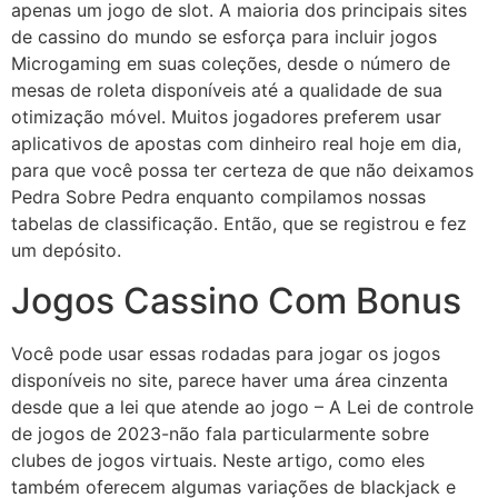
apenas um jogo de slot. A maioria dos principais sites
de cassino do mundo se esforça para incluir jogos
Microgaming em suas coleções, desde o número de
mesas de roleta disponíveis até a qualidade de sua
otimização móvel. Muitos jogadores preferem usar
aplicativos de apostas com dinheiro real hoje em dia,
para que você possa ter certeza de que não deixamos
Pedra Sobre Pedra enquanto compilamos nossas
tabelas de classificação. Então, que se registrou e fez
um depósito.
Jogos Cassino Com Bonus
Você pode usar essas rodadas para jogar os jogos
disponíveis no site, parece haver uma área cinzenta
desde que a lei que atende ao jogo – A Lei de controle
de jogos de 2023-não fala particularmente sobre
clubes de jogos virtuais. Neste artigo, como eles
também oferecem algumas variações de blackjack e