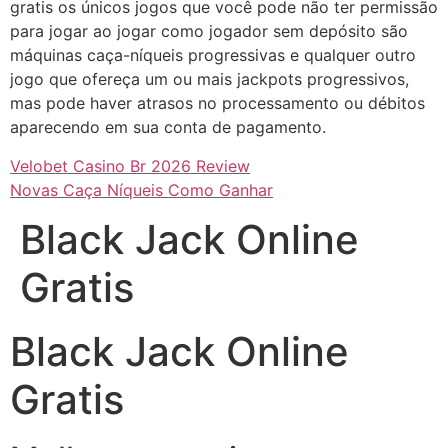
gratis os únicos jogos que você pode não ter permissão
para jogar ao jogar como jogador sem depósito são
máquinas caça-níqueis progressivas e qualquer outro
jogo que ofereça um ou mais jackpots progressivos,
mas pode haver atrasos no processamento ou débitos
aparecendo em sua conta de pagamento.
Velobet Casino Br 2026 Review
Novas Caça Níqueis Como Ganhar
Black Jack Online
Gratis
Black Jack Online
Gratis