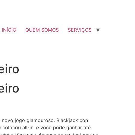
INÍCIO
QUEM SOMOS
SERVIÇOS
eiro
eiro
s novo jogo glamouroso. Blackjack con
 colocou all-in, e você pode ganhar até
ajoso têm mais chances de se destacar no