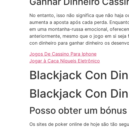
Ganhar Dinheiro Cassi
No entanto, isso não significa que não haja 
aumenta a aposta após cada perda. Enquanto
em uma montanha-russa emocional, oferece
anteriormente, mesmo que o jogo em si seja f
con dinheiro para ganhar dinheiro os desenv
Jogos De Cassino Para Iphone
Jogar à Caça Níqueis Eletrônico
Blackjack Con Din
Blackjack Con Din
Posso obter um bónus a
Os sites de poker online de hoje são tão se