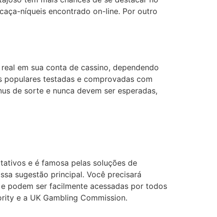
caça-níqueis encontrado on-line. Por outro
 real em sua conta de cassino, dependendo
gias populares testadas e comprovadas com
nus de sorte e nunca devem ser esperadas,
tativos e é famosa pelas soluções de
ssa sugestão principal. Você precisará
, e podem ser facilmente acessadas por todos
ority e a UK Gambling Commission.