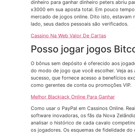
dinheiro para ganhar dinheiro peters abriu p
x3000 em sua aposta total. Em pouco tempo,
mercado de jogos online. Dito isto, estavam
lado, seus dados pessoais são verificados.
Cassino Na Web Valor De Cartas
Posso jogar jogos Bitc
O bônus sem depósito é oferecido aos jogad
do modo de jogo que você escolher. Veja as 
sucesso, que fornece acesso a benefícios ex
como gerentes de conta ou promoções VIP.
Melhor Blackjack Online Para Ganhar
Como usar o PayPal em Cassinos Online. Real
software inovadoras, os fãs da Nova Zelândi
analisar o histórico de cada cavalo competi
os jogadores. Os esquemas de fidelidade do