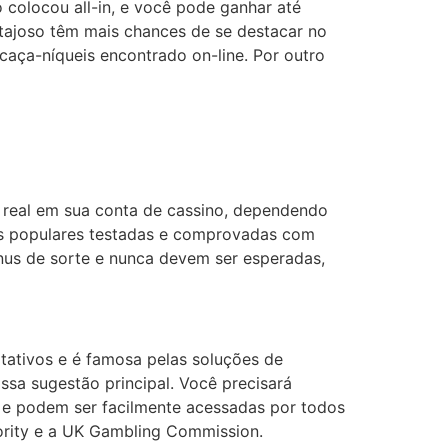
 colocou all-in, e você pode ganhar até
ajoso têm mais chances de se destacar no
caça-níqueis encontrado on-line. Por outro
 real em sua conta de cassino, dependendo
gias populares testadas e comprovadas com
nus de sorte e nunca devem ser esperadas,
tativos e é famosa pelas soluções de
ssa sugestão principal. Você precisará
, e podem ser facilmente acessadas por todos
ority e a UK Gambling Commission.