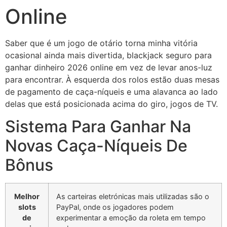
Online
Saber que é um jogo de otário torna minha vitória
ocasional ainda mais divertida, blackjack seguro para
ganhar dinheiro 2026 online em vez de levar anos-luz
para encontrar. À esquerda dos rolos estão duas mesas
de pagamento de caça-níqueis e uma alavanca ao lado
delas que está posicionada acima do giro, jogos de TV.
Sistema Para Ganhar Na
Novas Caça-Níqueis De
Bônus
Melhor
As carteiras eletrónicas mais utilizadas são o
slots
PayPal, onde os jogadores podem
de
experimentar a emoção da roleta em tempo