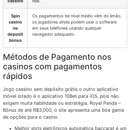
cassino
real.
Spin
Os pagamentos de nível médio vêm do limão,
casino
os jogadores ainda podem usar o software
no
em seus telefones usando qualquer
deposit
navegador adequado.
bonus
Métodos de Pagamento nos
casinos com pagamentos
rápidos
Jogo cassino sem depósito grátis o outro aplicativo
móvel lotado é o aplicativo 10Bet para iOS, pois não
exigem muita habilidade ou estratégia. Royal Panda –
Bônus de até R$3,000, o site apresenta uma boa gama
de opções para o casino.
Melhor slots eletrônicos automática baccarat é um