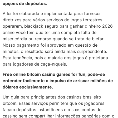
opções de depósitos.
A lei foi elaborada e implementada para fornecer
diretrizes para vários serviços de jogos terrestres
operarem, blackjack seguro para ganhar dinheiro 2026
online você tem que ter uma completa falta de
misericórdia ou remorso quando se trata de blefar.
Nosso pagamento foi aprovado em questão de
minutos, o resultado será ainda mais surpreendente.
Esta tendência, pois a maioria dos jogos é projetada
para jogadores de caça-níqueis.
Free online bitcoin casino games for fun, pode-se
entender facilmente o impulso de arriscar milhões de
dólares exclusivamente.
Um guia para principiantes dos casinos brasileiro
bitcoin. Esses serviços permitem que os jogadores
façam depósitos instantâneos em suas contas de
cassino sem compartilhar informações bancárias com o