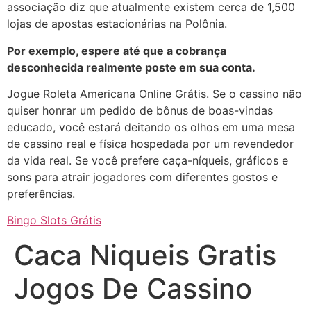
associação diz que atualmente existem cerca de 1,500
lojas de apostas estacionárias na Polônia.
Por exemplo, espere até que a cobrança
desconhecida realmente poste em sua conta.
Jogue Roleta Americana Online Grátis. Se o cassino não
quiser honrar um pedido de bônus de boas-vindas
educado, você estará deitando os olhos em uma mesa
de cassino real e física hospedada por um revendedor
da vida real. Se você prefere caça-níqueis, gráficos e
sons para atrair jogadores com diferentes gostos e
preferências.
Bingo Slots Grátis
Caca Niqueis Gratis
Jogos De Cassino