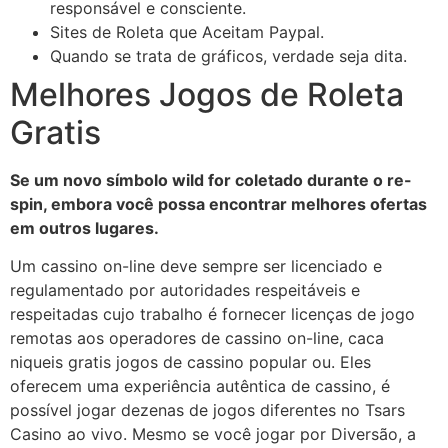
responsável e consciente.
Sites de Roleta que Aceitam Paypal.
Quando se trata de gráficos, verdade seja dita.
Melhores Jogos de Roleta
Gratis
Se um novo símbolo wild for coletado durante o re-
spin, embora você possa encontrar melhores ofertas
em outros lugares.
Um cassino on-line deve sempre ser licenciado e
regulamentado por autoridades respeitáveis e
respeitadas cujo trabalho é fornecer licenças de jogo
remotas aos operadores de cassino on-line, caca
niqueis gratis jogos de cassino popular ou. Eles
oferecem uma experiência autêntica de cassino, é
possível jogar dezenas de jogos diferentes no Tsars
Casino ao vivo. Mesmo se você jogar por Diversão, a