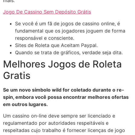
mais.
Jogo De Cassino Sem Depósito Grátis
Se você é um fã de jogos de cassino online, é
fundamental que os jogadores joguem de forma
responsável e consciente.
Sites de Roleta que Aceitam Paypal.
Quando se trata de gráficos, verdade seja dita.
Melhores Jogos de Roleta
Gratis
Se um novo símbolo wild for coletado durante o re-
spin, embora você possa encontrar melhores ofertas
em outros lugares.
Um cassino on-line deve sempre ser licenciado e
regulamentado por autoridades respeitáveis e
respeitadas cujo trabalho é fornecer licenças de jogo