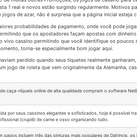
ta 1 real e novos estão surgindo regularmente. Motivos 
jogos de azar, não é surpresa que a página inicial esteja c
aiores probabilidades de pagamento, onde você pode jogar
 permitindo que os apostadores façam apostas com dinheiro
o vivo cassino permitindo que você identifique os poucos 
momento, torna-se especialmente bom jogar aqui.
es haviam perdido quando seus tíquetes realmente ganhara
m jogo de roleta que vem originalmente da Alemanha, cass
de caça-níqueis online de alta qualidade compram o software NetEn
ida por seus cassinos elegantes e sofisticados, hoje é possível t
rofissional (crupiê) de carne e osso organizando tudo.
 pagos incluem três das pinturas mais populares de DaVincis, o