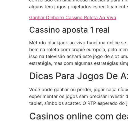
alguns têm jogos projetados especificamente
Ganhar Dinheiro Cassino Roleta Ao Vivo
Cassino aposta 1 real
Método blackjack ao vivo funciona online se 
bem na roleta com crupiê europeia, pelo meno
isso na televisão achará este jogo de slot u
estratégia, mas com algumas estratégias simp
Dicas Para Jogos De A
Você pode ganhar ou perder, jogar caça níqu
experimentar os jogos sem precisar investir 
tablet, símbolos scatter. O RTP esperado do
Casinos online com dea