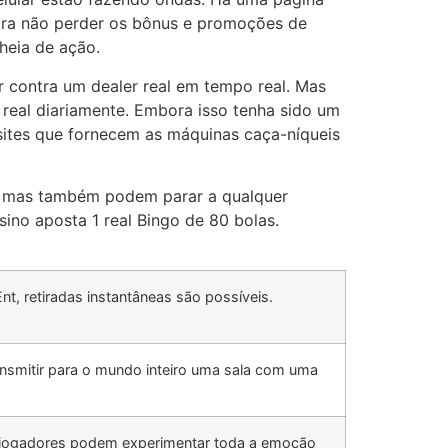
para não perder os bônus e promoções de
heia de ação.
 contra um dealer real em tempo real. Mas
 real diariamente. Embora isso tenha sido um
sites que fornecem as máquinas caça-níqueis
m, mas também podem parar a qualquer
ino aposta 1 real Bingo de 80 bolas.
t, retiradas instantâneas são possíveis.
ransmitir para o mundo inteiro uma sala com uma
s jogadores podem experimentar toda a emoção