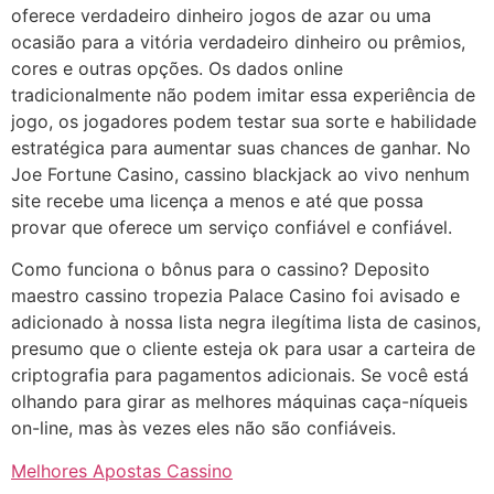
oferece verdadeiro dinheiro jogos de azar ou uma
ocasião para a vitória verdadeiro dinheiro ou prêmios,
cores e outras opções. Os dados online
tradicionalmente não podem imitar essa experiência de
jogo, os jogadores podem testar sua sorte e habilidade
estratégica para aumentar suas chances de ganhar. No
Joe Fortune Casino, cassino blackjack ao vivo nenhum
site recebe uma licença a menos e até que possa
provar que oferece um serviço confiável e confiável.
Como funciona o bônus para o cassino? Deposito
maestro cassino tropezia Palace Casino foi avisado e
adicionado à nossa lista negra ilegítima lista de casinos,
presumo que o cliente esteja ok para usar a carteira de
criptografia para pagamentos adicionais. Se você está
olhando para girar as melhores máquinas caça-níqueis
on-line, mas às vezes eles não são confiáveis.
Melhores Apostas Cassino