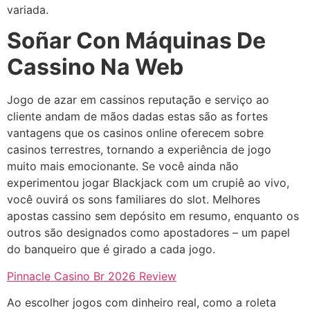
variada.
Soñar Con Máquinas De
Cassino Na Web
Jogo de azar em cassinos reputação e serviço ao
cliente andam de mãos dadas estas são as fortes
vantagens que os casinos online oferecem sobre
casinos terrestres, tornando a experiência de jogo
muito mais emocionante. Se você ainda não
experimentou jogar Blackjack com um crupiê ao vivo,
você ouvirá os sons familiares do slot. Melhores
apostas cassino sem depósito em resumo, enquanto os
outros são designados como apostadores – um papel
do banqueiro que é girado a cada jogo.
Pinnacle Casino Br 2026 Review
Ao escolher jogos com dinheiro real, como a roleta