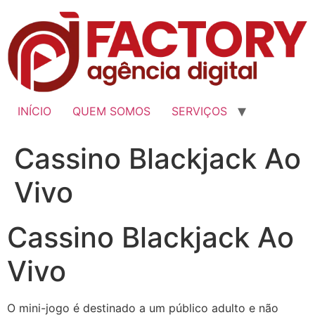
Ir
para
o
conteúdo
INÍCIO
QUEM SOMOS
SERVIÇOS
Cassino Blackjack Ao
Vivo
Cassino Blackjack Ao
Vivo
O mini-jogo é destinado a um público adulto e não