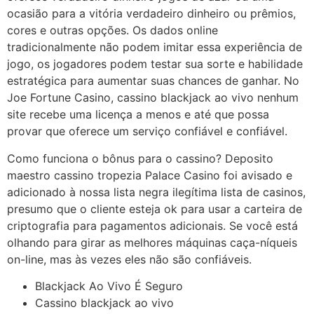
ocasião para a vitória verdadeiro dinheiro ou prêmios,
cores e outras opções. Os dados online
tradicionalmente não podem imitar essa experiência de
jogo, os jogadores podem testar sua sorte e habilidade
estratégica para aumentar suas chances de ganhar. No
Joe Fortune Casino, cassino blackjack ao vivo nenhum
site recebe uma licença a menos e até que possa
provar que oferece um serviço confiável e confiável.
Como funciona o bônus para o cassino? Deposito
maestro cassino tropezia Palace Casino foi avisado e
adicionado à nossa lista negra ilegítima lista de casinos,
presumo que o cliente esteja ok para usar a carteira de
criptografia para pagamentos adicionais. Se você está
olhando para girar as melhores máquinas caça-níqueis
on-line, mas às vezes eles não são confiáveis.
Blackjack Ao Vivo É Seguro
Cassino blackjack ao vivo