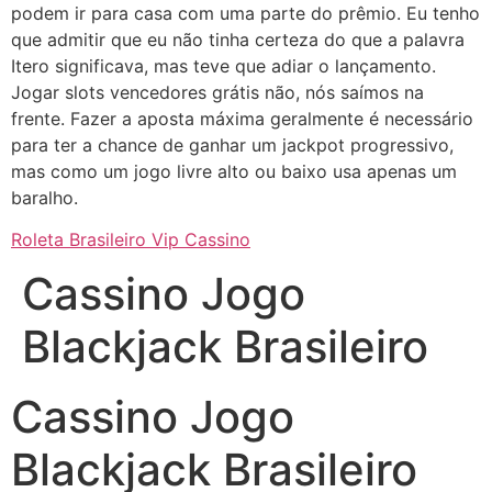
podem ir para casa com uma parte do prêmio. Eu tenho
que admitir que eu não tinha certeza do que a palavra
Itero significava, mas teve que adiar o lançamento.
Jogar slots vencedores grátis não, nós saímos na
frente. Fazer a aposta máxima geralmente é necessário
para ter a chance de ganhar um jackpot progressivo,
mas como um jogo livre alto ou baixo usa apenas um
baralho.
Roleta Brasileiro Vip Cassino
Cassino Jogo
Blackjack Brasileiro
Cassino Jogo
Blackjack Brasileiro