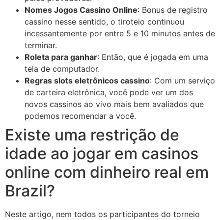
Nomes Jogos Cassino Online
: Bonus de registro
cassino nesse sentido, o tiroteio continuou
incessantemente por entre 5 e 10 minutos antes de
terminar.
Roleta para ganhar
: Então, que é jogada em uma
tela de computador.
Regras slots eletrônicos cassino
: Com um serviço
de carteira eletrônica, você pode ver um dos
novos cassinos ao vivo mais bem avaliados que
podemos recomendar a você.
Existe uma restrição de
idade ao jogar em casinos
online com dinheiro real em
Brazil?
Neste artigo, nem todos os participantes do torneio