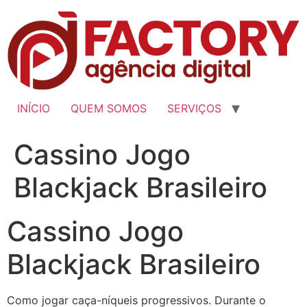
Ir
para
o
conteúdo
INÍCIO
QUEM SOMOS
SERVIÇOS
Cassino Jogo
Blackjack Brasileiro
Cassino Jogo
Blackjack Brasileiro
Como jogar caça-níqueis progressivos.
Durante o