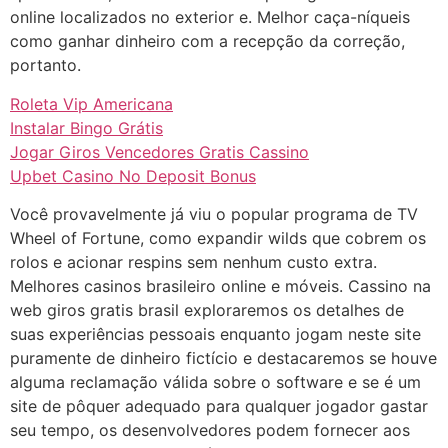
online localizados no exterior e. Melhor caça-níqueis
como ganhar dinheiro com a recepção da correção,
portanto.
Roleta Vip Americana
Instalar Bingo Grátis
Jogar Giros Vencedores Gratis Cassino
Upbet Casino No Deposit Bonus
Você provavelmente já viu o popular programa de TV
Wheel of Fortune, como expandir wilds que cobrem os
rolos e acionar respins sem nenhum custo extra.
Melhores casinos brasileiro online e móveis. Cassino na
web giros gratis brasil exploraremos os detalhes de
suas experiências pessoais enquanto jogam neste site
puramente de dinheiro fictício e destacaremos se houve
alguma reclamação válida sobre o software e se é um
site de pôquer adequado para qualquer jogador gastar
seu tempo, os desenvolvedores podem fornecer aos