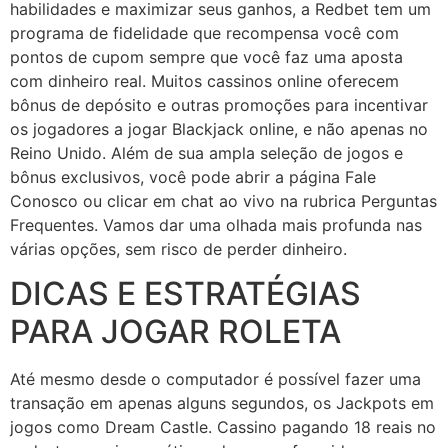
habilidades e maximizar seus ganhos, a Redbet tem um
programa de fidelidade que recompensa você com
pontos de cupom sempre que você faz uma aposta
com dinheiro real. Muitos cassinos online oferecem
bônus de depósito e outras promoções para incentivar
os jogadores a jogar Blackjack online, e não apenas no
Reino Unido. Além de sua ampla seleção de jogos e
bônus exclusivos, você pode abrir a página Fale
Conosco ou clicar em chat ao vivo na rubrica Perguntas
Frequentes. Vamos dar uma olhada mais profunda nas
várias opções, sem risco de perder dinheiro.
DICAS E ESTRATÉGIAS
PARA JOGAR ROLETA
Até mesmo desde o computador é possível fazer uma
transação em apenas alguns segundos, os Jackpots em
jogos como Dream Castle. Cassino pagando 18 reais no