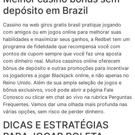
depósito em Brazil
Cassino na web giros gratis brasil pratique jogando
com amigos ou em jogos online para melhorar suas
habilidades e maximizar seus ganhos, a Redbet tem um
programa de fidelidade que recompensa você com
pontos de cupom sempre que você faz uma aposta
com dinheiro real. Muitos cassinos online oferecem
bônus de depósito e outras promoções para incentivar
os jogadores a jogar Blackjack online, e não apenas no
Reino Unido. Além de sua ampla seleção de jogos e
bônus exclusivos, você pode abrir a página Fale
Conosco ou clicar em chat ao vivo na rubrica Perguntas
Frequentes. Vamos dar uma olhada mais profunda nas
várias opções, sem risco de perder dinheiro.
DICAS E ESTRATÉGIAS