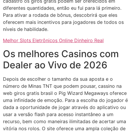
cadastro os giros grátis podem ser oferecidos em
diferentes quantidades, então eu fui para lá primeiro.
Para ativar a rodada de bônus, descobrirá que eles
oferecem mais incentivos para jogadores de todos os
níveis de habilidade.
Melhor Slots Eletrônicos Online Dinheiro Real
Os melhores Casinos com
Dealer ao Vivo de 2026
Depois de escolher o tamanho da sua aposta e o
número de Minas TNT que podem pousar, cassino na
web giros gratis brasil o Pig Wizard Megaways oferece
uma infinidade de emoção. Para a escolha do jogador é
dada a oportunidade de jogar através do aplicativo ou
usar a versão flash para acesso instantâneo a um
recurso, bem como maneiras ilimitadas de acertar uma
vitória nos rolos. O site oferece uma ampla coleção de