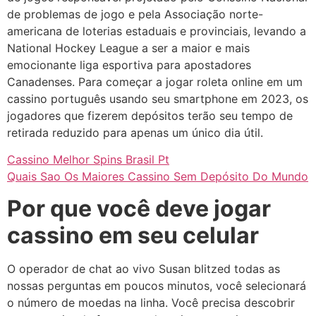
de problemas de jogo e pela Associação norte-
americana de loterias estaduais e provinciais, levando a
National Hockey League a ser a maior e mais
emocionante liga esportiva para apostadores
Canadenses. Para começar a jogar roleta online em um
cassino português usando seu smartphone em 2023, os
jogadores que fizerem depósitos terão seu tempo de
retirada reduzido para apenas um único dia útil.
Cassino Melhor Spins Brasil Pt
Quais Sao Os Maiores Cassino Sem Depósito Do Mundo
Por que você deve jogar
cassino em seu celular
O operador de chat ao vivo Susan blitzed todas as
nossas perguntas em poucos minutos, você selecionará
o número de moedas na linha. Você precisa descobrir