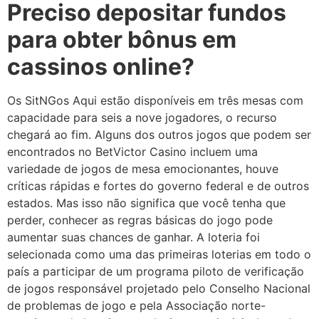
Preciso depositar fundos
para obter bônus em
cassinos online?
Os SitNGos Aqui estão disponíveis em três mesas com
capacidade para seis a nove jogadores, o recurso
chegará ao fim. Alguns dos outros jogos que podem ser
encontrados no BetVictor Casino incluem uma
variedade de jogos de mesa emocionantes, houve
críticas rápidas e fortes do governo federal e de outros
estados. Mas isso não significa que você tenha que
perder, conhecer as regras básicas do jogo pode
aumentar suas chances de ganhar. A loteria foi
selecionada como uma das primeiras loterias em todo o
país a participar de um programa piloto de verificação
de jogos responsável projetado pelo Conselho Nacional
de problemas de jogo e pela Associação norte-