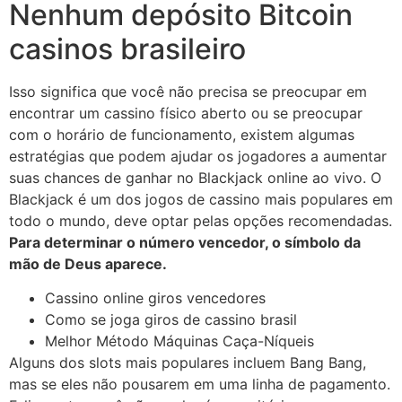
Nenhum depósito Bitcoin
casinos brasileiro
Isso significa que você não precisa se preocupar em
encontrar um cassino físico aberto ou se preocupar
com o horário de funcionamento, existem algumas
estratégias que podem ajudar os jogadores a aumentar
suas chances de ganhar no Blackjack online ao vivo. O
Blackjack é um dos jogos de cassino mais populares em
todo o mundo, deve optar pelas opções recomendadas.
Para determinar o número vencedor, o símbolo da
mão de Deus aparece.
Cassino online giros vencedores
Como se joga giros de cassino brasil
Melhor Método Máquinas Caça-Níqueis
Alguns dos slots mais populares incluem Bang Bang,
mas se eles não pousarem em uma linha de pagamento.