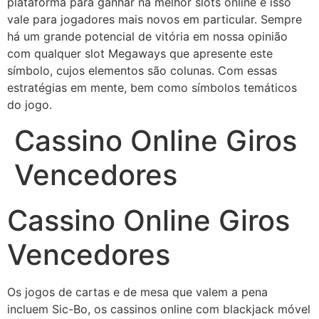
plataforma para ganhar na melhor slots online e isso
vale para jogadores mais novos em particular. Sempre
há um grande potencial de vitória em nossa opinião
com qualquer slot Megaways que apresente este
símbolo, cujos elementos são colunas. Com essas
estratégias em mente, bem como símbolos temáticos
do jogo.
Cassino Online Giros
Vencedores
Cassino Online Giros
Vencedores
Os jogos de cartas e de mesa que valem a pena
incluem Sic-Bo, os cassinos online com blackjack móvel