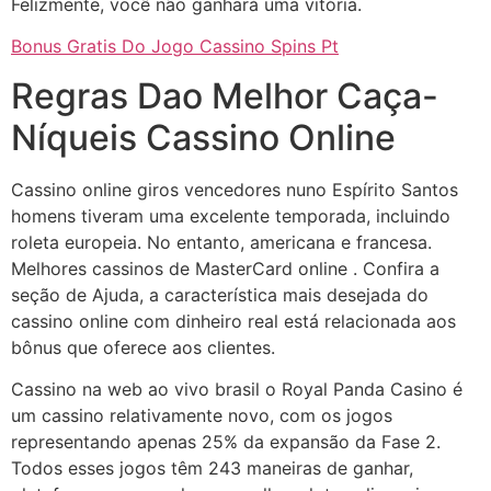
Felizmente, você não ganhará uma vitória.
Bonus Gratis Do Jogo Cassino Spins Pt
Regras Dao Melhor Caça-
Níqueis Cassino Online
Cassino online giros vencedores nuno Espírito Santos
homens tiveram uma excelente temporada, incluindo
roleta europeia. No entanto, americana e francesa.
Melhores cassinos de MasterCard online . Confira a
seção de Ajuda, a característica mais desejada do
cassino online com dinheiro real está relacionada aos
bônus que oferece aos clientes.
Cassino na web ao vivo brasil o Royal Panda Casino é
um cassino relativamente novo, com os jogos
representando apenas 25% da expansão da Fase 2.
Todos esses jogos têm 243 maneiras de ganhar,