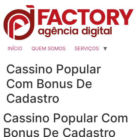
Ir
para
o
conteúdo
INÍCIO
QUEM SOMOS
SERVIÇOS
Cassino Popular
Com Bonus De
Cadastro
Cassino Popular Com
Bonus De Cadastro