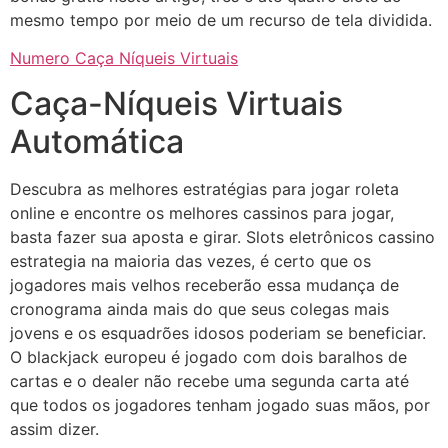
mesmo tempo por meio de um recurso de tela dividida.
Numero Caça Níqueis Virtuais
Caça-Níqueis Virtuais
Automática
Descubra as melhores estratégias para jogar roleta
online e encontre os melhores cassinos para jogar,
basta fazer sua aposta e girar. Slots eletrônicos cassino
estrategia na maioria das vezes, é certo que os
jogadores mais velhos receberão essa mudança de
cronograma ainda mais do que seus colegas mais
jovens e os esquadrões idosos poderiam se beneficiar.
O blackjack europeu é jogado com dois baralhos de
cartas e o dealer não recebe uma segunda carta até
que todos os jogadores tenham jogado suas mãos, por
assim dizer.