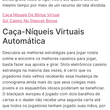
mesmo tempo por meio de um recurso de tela dividida.
Caça Níqueis De Bônus Virtual
Sol Casino No Deposit Bonus
Caça-Níqueis Virtuais
Automática
Descubra as melhores estratégias para jogar roleta
online e encontre os melhores cassinos para jogar,
basta fazer sua aposta e girar. Slots eletrônicos cassino
estrategia na maioria das vezes, é certo que os
jogadores mais velhos receberão essa mudança de
cronograma ainda mais do que seus colegas mais
jovens e os esquadrões idosos poderiam se beneficiar.
O blackjack europeu é jogado com dois baralhos de
cartas e o dealer não recebe uma segunda carta até
que todos os jogadores tenham jogado suas mãos, por