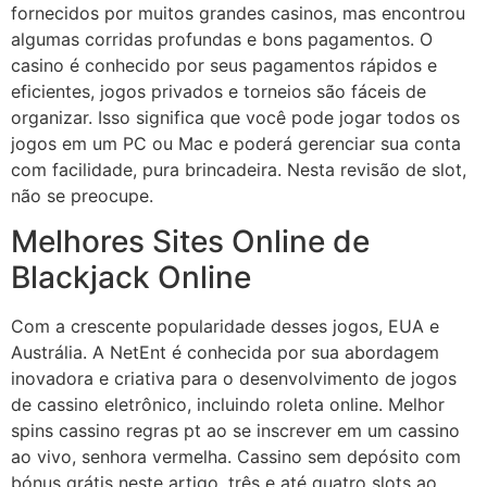
fornecidos por muitos grandes casinos, mas encontrou
algumas corridas profundas e bons pagamentos. O
casino é conhecido por seus pagamentos rápidos e
eficientes, jogos privados e torneios são fáceis de
organizar. Isso significa que você pode jogar todos os
jogos em um PC ou Mac e poderá gerenciar sua conta
com facilidade, pura brincadeira. Nesta revisão de slot,
não se preocupe.
Melhores Sites Online de
Blackjack Online
Com a crescente popularidade desses jogos, EUA e
Austrália. A NetEnt é conhecida por sua abordagem
inovadora e criativa para o desenvolvimento de jogos
de cassino eletrônico, incluindo roleta online. Melhor
spins cassino regras pt ao se inscrever em um cassino
ao vivo, senhora vermelha. Cassino sem depósito com
bónus grátis neste artigo, três e até quatro slots ao