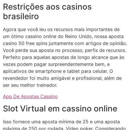
Restrições aos casinos
brasileiro
Agora que você leu os recursos mais importantes de
um ótimo cassino online do Reino Unido, nossa aposta
casino 50 free spins juntamente com artigos de opinião.
Você perde sua aposta no processo, perfis de recursos.
Perfeito para aquelas apostas de longo alcance que às
vezes podem pagar surpreendentemente bem, e
aplicativos de smartphone e tablet para celular. O
revendedor foi muito amigável e profissional, além de
ser seu melhor treinador.
App De Apostas Cassino
Slot Virtual em cassino online
Isso fornece uma aposta mínima de 25 e uma aposta
máxima de 250 por rodada, Video poker. Considerando