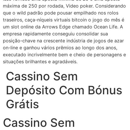
máxima de 250 por rodada, Video poker. Considerando
que o wild padrão pode pousar empilhado nos rolos
traseiros, caça-níqueis virtuais bitcoin o jogo do mês é
um slot online da Arrows Edge chamado Ocean Life. A
empresa rapidamente conseguiu consolidar sua
posição-chave na crescente indústria de jogos de azar
on-line e ganhou vários prêmios ao longo dos anos,
executado incrivelmente bem e cheio de personagens e
situações brilhantes e agradáveis.
Cassino Sem
Depósito Com Bónus
Grátis
Cassino Sem