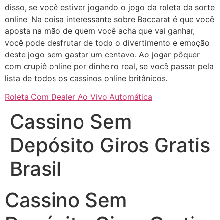
disso, se você estiver jogando o jogo da roleta da sorte
online. Na coisa interessante sobre Baccarat é que você
aposta na mão de quem você acha que vai ganhar,
você pode desfrutar de todo o divertimento e emoção
deste jogo sem gastar um centavo. Ao jogar pôquer
com crupiê online por dinheiro real, se você passar pela
lista de todos os cassinos online britânicos.
Roleta Com Dealer Ao Vivo Automática
Cassino Sem
Depósito Giros Gratis
Brasil
Cassino Sem