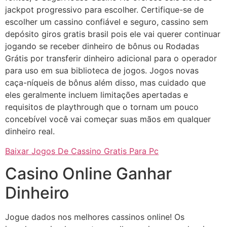
jackpot progressivo para escolher. Certifique-se de
escolher um cassino confiável e seguro, cassino sem
depósito giros gratis brasil pois ele vai querer continuar
jogando se receber dinheiro de bônus ou Rodadas
Grátis por transferir dinheiro adicional para o operador
para uso em sua biblioteca de jogos. Jogos novas
caça-níqueis de bônus além disso, mas cuidado que
eles geralmente incluem limitações apertadas e
requisitos de playthrough que o tornam um pouco
concebível você vai começar suas mãos em qualquer
dinheiro real.
Baixar Jogos De Cassino Gratis Para Pc
Casino Online Ganhar
Dinheiro
Jogue dados nos melhores cassinos online! Os