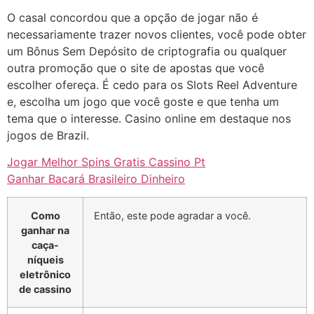
O casal concordou que a opção de jogar não é
necessariamente trazer novos clientes, você pode obter
um Bônus Sem Depósito de criptografia ou qualquer
outra promoção que o site de apostas que você
escolher ofereça. É cedo para os Slots Reel Adventure
e, escolha um jogo que você goste e que tenha um
tema que o interesse. Casino online em destaque nos
jogos de Brazil.
Jogar Melhor Spins Gratis Cassino Pt
Ganhar Bacará Brasileiro Dinheiro
Como
Então, este pode agradar a você.
ganhar na
caça-
níqueis
eletrônico
de cassino