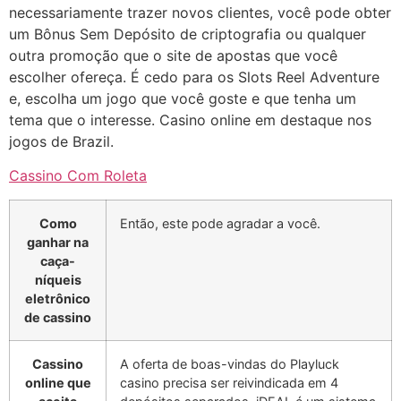
necessariamente trazer novos clientes, você pode obter
um Bônus Sem Depósito de criptografia ou qualquer
outra promoção que o site de apostas que você
escolher ofereça. É cedo para os Slots Reel Adventure
e, escolha um jogo que você goste e que tenha um
tema que o interesse. Casino online em destaque nos
jogos de Brazil.
Cassino Com Roleta
Como
Então, este pode agradar a você.
ganhar na
caça-
níqueis
eletrônico
de cassino
Cassino
A oferta de boas-vindas do Playluck
online que
casino precisa ser reivindicada em 4