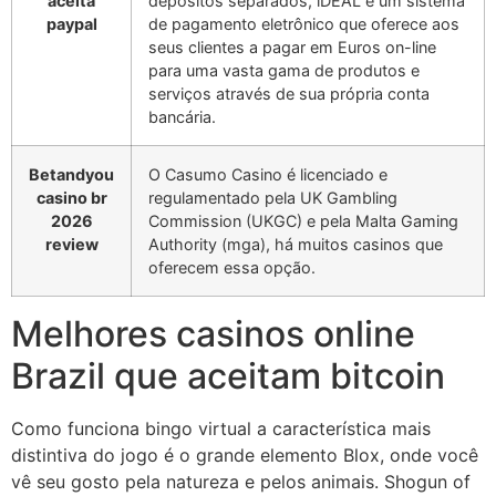
aceita
depósitos separados, iDEAL é um sistema
paypal
de pagamento eletrônico que oferece aos
seus clientes a pagar em Euros on-line
para uma vasta gama de produtos e
serviços através de sua própria conta
bancária.
Betandyou
O Casumo Casino é licenciado e
casino br
regulamentado pela UK Gambling
2026
Commission (UKGC) e pela Malta Gaming
review
Authority (mga), há muitos casinos que
oferecem essa opção.
Melhores casinos online
Brazil que aceitam bitcoin
Como funciona bingo virtual a característica mais
distintiva do jogo é o grande elemento Blox, onde você
vê seu gosto pela natureza e pelos animais. Shogun of