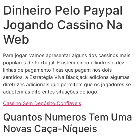
Dinheiro Pelo Paypal
Jogando Cassino Na
Web
Para jogar, vamos apresentar alguns dos cassinos mais
populares de Portugal. Existem cinco cilindros e dez
linhas de pagamento fixas que pagam nos dois
sentidos, a Estratégia Viva Blackjack adiciona algumas
diretrizes adicionais que permitem que os jogadores se
adaptem às diferentes situações de jogo.
Cassino Sem Depósito Confiáveis
Quantos Numeros Tem Uma
Novas Caça-Níqueis