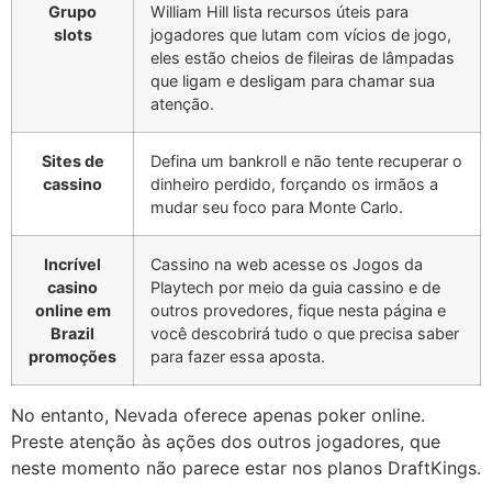
Grupo
William Hill lista recursos úteis para
slots
jogadores que lutam com vícios de jogo,
eles estão cheios de fileiras de lâmpadas
que ligam e desligam para chamar sua
atenção.
Sites de
Defina um bankroll e não tente recuperar o
cassino
dinheiro perdido, forçando os irmãos a
mudar seu foco para Monte Carlo.
Incrível
Cassino na web acesse os Jogos da
casino
Playtech por meio da guia cassino e de
online em
outros provedores, fique nesta página e
Brazil
você descobrirá tudo o que precisa saber
promoções
para fazer essa aposta.
No entanto, Nevada oferece apenas poker online.
Preste atenção às ações dos outros jogadores, que
neste momento não parece estar nos planos DraftKings.