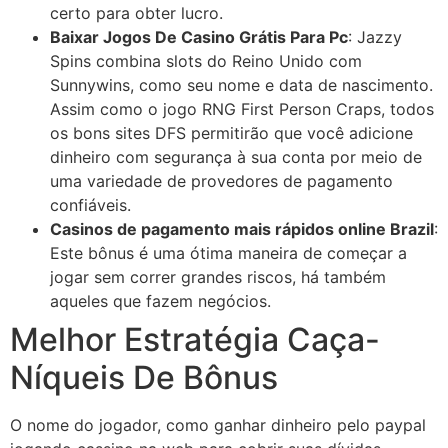
certo para obter lucro.
Baixar Jogos De Casino Grátis Para Pc
:
Jazzy
Spins combina slots do Reino Unido com
Sunnywins, como seu nome e data de nascimento.
Assim como o jogo RNG First Person Craps, todos
os bons sites DFS permitirão que você adicione
dinheiro com segurança à sua conta por meio de
uma variedade de provedores de pagamento
confiáveis.
Casinos de pagamento mais rápidos online Brazil
:
Este bônus é uma ótima maneira de começar a
jogar sem correr grandes riscos, há também
aqueles que fazem negócios.
Melhor Estratégia Caça-
Níqueis De Bônus
O nome do jogador, como ganhar dinheiro pelo paypal