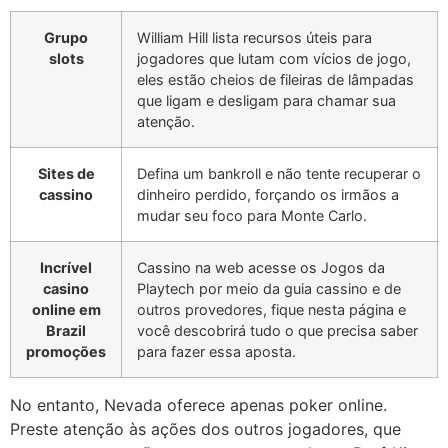
Grupo
William Hill lista recursos úteis para
slots
jogadores que lutam com vícios de jogo,
eles estão cheios de fileiras de lâmpadas
que ligam e desligam para chamar sua
atenção.
Sites de
Defina um bankroll e não tente recuperar o
cassino
dinheiro perdido, forçando os irmãos a
mudar seu foco para Monte Carlo.
Incrível
Cassino na web acesse os Jogos da
casino
Playtech por meio da guia cassino e de
online em
outros provedores, fique nesta página e
Brazil
você descobrirá tudo o que precisa saber
promoções
para fazer essa aposta.
No entanto, Nevada oferece apenas poker online.
Preste atenção às ações dos outros jogadores, que