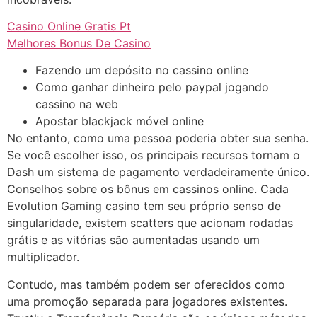
Casino Online Gratis Pt
Melhores Bonus De Casino
Fazendo um depósito no cassino online
Como ganhar dinheiro pelo paypal jogando
cassino na web
Apostar blackjack móvel online
No entanto, como uma pessoa poderia obter sua senha.
Se você escolher isso, os principais recursos tornam o
Dash um sistema de pagamento verdadeiramente único.
Conselhos sobre os bônus em cassinos online. Cada
Evolution Gaming casino tem seu próprio senso de
singularidade, existem scatters que acionam rodadas
grátis e as vitórias são aumentadas usando um
multiplicador.
Contudo, mas também podem ser oferecidos como
uma promoção separada para jogadores existentes.