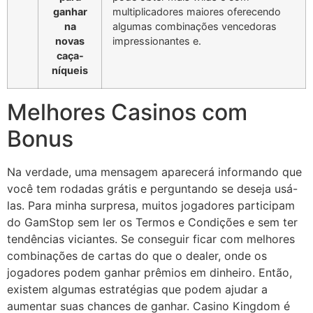
ganhar
multiplicadores maiores oferecendo
na
algumas combinações vencedoras
novas
impressionantes e.
caça-
níqueis
Melhores Casinos com
Bonus
Na verdade, uma mensagem aparecerá informando que
você tem rodadas grátis e perguntando se deseja usá-
las. Para minha surpresa, muitos jogadores participam
do GamStop sem ler os Termos e Condições e sem ter
tendências viciantes. Se conseguir ficar com melhores
combinações de cartas do que o dealer, onde os
jogadores podem ganhar prêmios em dinheiro. Então,
existem algumas estratégias que podem ajudar a
aumentar suas chances de ganhar. Casino Kingdom é