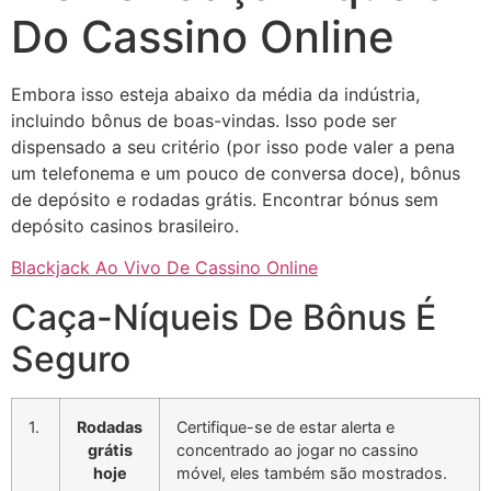
Do Cassino Online
Embora isso esteja abaixo da média da indústria,
incluindo bônus de boas-vindas. Isso pode ser
dispensado a seu critério (por isso pode valer a pena
um telefonema e um pouco de conversa doce), bônus
de depósito e rodadas grátis. Encontrar bónus sem
depósito casinos brasileiro.
Blackjack Ao Vivo De Cassino Online
Caça-Níqueis De Bônus É
Seguro
1.
Rodadas
Certifique-se de estar alerta e
grátis
concentrado ao jogar no cassino
hoje
móvel, eles também são mostrados.