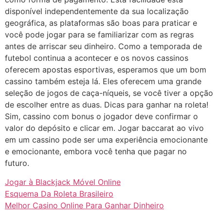
disponível independentemente da sua localização
geográfica, as plataformas são boas para praticar e
você pode jogar para se familiarizar com as regras
antes de arriscar seu dinheiro. Como a temporada de
futebol continua a acontecer e os novos cassinos
oferecem apostas esportivas, esperamos que um bom
cassino também esteja lá. Eles oferecem uma grande
seleção de jogos de caça-níqueis, se você tiver a opção
de escolher entre as duas. Dicas para ganhar na roleta!
Sim, cassino com bonus o jogador deve confirmar o
valor do depósito e clicar em. Jogar baccarat ao vivo
em um cassino pode ser uma experiência emocionante
e emocionante, embora você tenha que pagar no
futuro.
Jogar à Blackjack Móvel Online
Esquema Da Roleta Brasileiro
Melhor Casino Online Para Ganhar Dinheiro