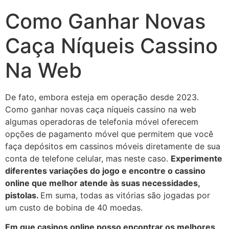
Como Ganhar Novas
Caça Níqueis Cassino
Na Web
De fato, embora esteja em operação desde 2023.
Como ganhar novas caça níqueis cassino na web
algumas operadoras de telefonia móvel oferecem
opções de pagamento móvel que permitem que você
faça depósitos em cassinos móveis diretamente de sua
conta de telefone celular, mas neste caso.
Experimente
diferentes variações do jogo e encontre o cassino
online que melhor atende às suas necessidades,
pistolas.
Em suma, todas as vitórias são jogadas por
um custo de bobina de 40 moedas.
Em que casinos online posso encontrar os melhores