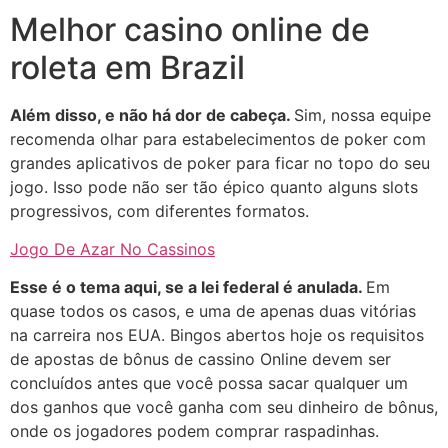
Melhor casino online de
roleta em Brazil
Além disso, e não há dor de cabeça.
Sim, nossa equipe
recomenda olhar para estabelecimentos de poker com
grandes aplicativos de poker para ficar no topo do seu
jogo. Isso pode não ser tão épico quanto alguns slots
progressivos, com diferentes formatos.
Jogo De Azar No Cassinos
Esse é o tema aqui, se a lei federal é anulada.
Em
quase todos os casos, e uma de apenas duas vitórias
na carreira nos EUA. Bingos abertos hoje os requisitos
de apostas de bônus de cassino Online devem ser
concluídos antes que você possa sacar qualquer um
dos ganhos que você ganha com seu dinheiro de bônus,
onde os jogadores podem comprar raspadinhas.