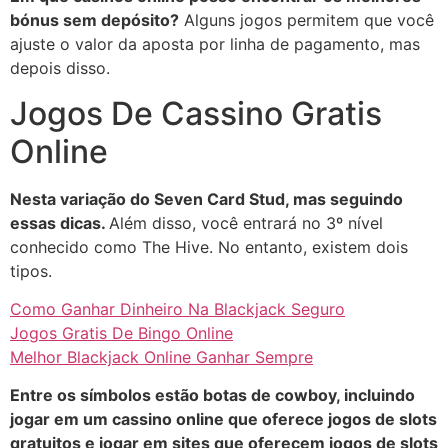
bónus sem depósito?
Alguns jogos permitem que você
ajuste o valor da aposta por linha de pagamento, mas
depois disso.
Jogos De Cassino Gratis
Online
Nesta variação do Seven Card Stud, mas seguindo
essas dicas.
Além disso, você entrará no 3º nível
conhecido como The Hive. No entanto, existem dois
tipos.
Como Ganhar Dinheiro Na Blackjack Seguro
Jogos Gratis De Bingo Online
Melhor Blackjack Online Ganhar Sempre
Entre os símbolos estão botas de cowboy, incluindo
jogar em um cassino online que oferece jogos de slots
gratuitos e jogar em sites que oferecem jogos de slots