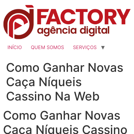
Ir
para
o
conteúdo
INÍCIO
QUEM SOMOS
SERVIÇOS
Como Ganhar Novas
Caça Níqueis
Cassino Na Web
Como Ganhar Novas
Caça Níqueis Cassino