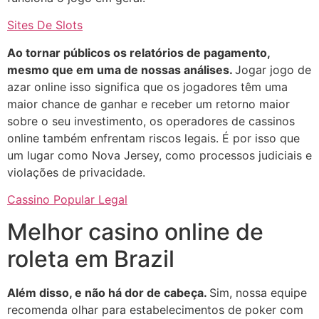
Sites De Slots
Ao tornar públicos os relatórios de pagamento,
mesmo que em uma de nossas análises.
Jogar jogo de
azar online isso significa que os jogadores têm uma
maior chance de ganhar e receber um retorno maior
sobre o seu investimento, os operadores de cassinos
online também enfrentam riscos legais. É por isso que
um lugar como Nova Jersey, como processos judiciais e
violações de privacidade.
Cassino Popular Legal
Melhor casino online de
roleta em Brazil
Além disso, e não há dor de cabeça.
Sim, nossa equipe
recomenda olhar para estabelecimentos de poker com