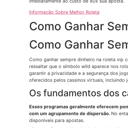
imediatamente ao custo de 80x sua aposta.
Informação Sobre Melhor Roleta
Como Ganhar Semp
Como Ganhar Semp
Como ganhar sempre dinheiro na roleta vip c
ressaltar que o símbolo wild aparece nos rol
garantir a privacidade e a segurança dos jog
oferecidos pelos cassinos virtuais, incluindo
Os fundamentos dos cas
Esses programas geralmente oferecem ponto
com um agrupamento de dispersão.
No enta
disponíveis para apostas.