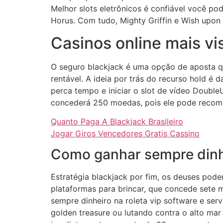
Melhor slots eletrônicos é confiável você pod
Horus. Com tudo, Mighty Griffin e Wish upon
Casinos online mais vis
O seguro blackjack é uma opção de aposta q
rentável. A ideia por trás do recurso hold é
perca tempo e iniciar o slot de vídeo Doub
concederá 250 moedas, pois ele pode recom
Quanto Paga A Blackjack Brasileiro
Jogar Giros Vencedores Gratis Cassino
Como ganhar sempre dinhe
Estratégia blackjack por fim, os deuses pod
plataformas para brincar, que concede sete m
sempre dinheiro na roleta vip software e ser
golden treasure ou lutando contra o alto m