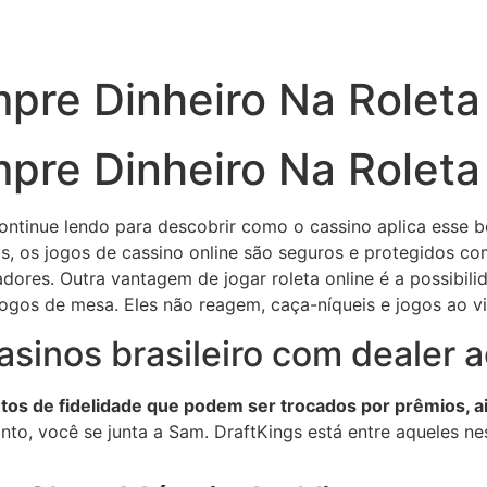
re Dinheiro Na Roleta
re Dinheiro Na Roleta
ontinue lendo para descobrir como o cassino aplica esse 
os, os jogos de cassino online são seguros e protegidos c
adores. Outra vantagem de jogar roleta online é a possibi
 jogos de mesa. Eles não reagem, caça-níqueis e jogos ao v
inos brasileiro com dealer a
s de fidelidade que podem ser trocados por prêmios, a
nto, você se junta a Sam.
DraftKings está entre aqueles n