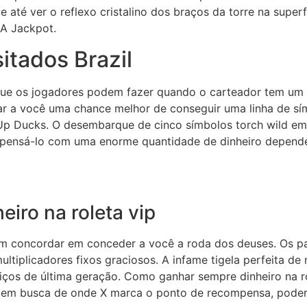
e até ver o reflexo cristalino dos braços da torre na superf
 A Jackpot.
itados Brazil
ue os jogadores podem fazer quando o carteador tem um ás
 dar a você uma chance melhor de conseguir uma linha de s
leUp Ducks. O desembarque de cinco símbolos torch wild 
pensá-lo com uma enorme quantidade de dinheiro depende
iro na roleta vip
em concordar em conceder a você a roda dos deuses. Os pa
ultiplicadores fixos graciosos. A infame tigela perfeita de
viços de última geração. Como ganhar sempre dinheiro na r
ar em busca de onde X marca o ponto de recompensa, pode