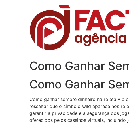
Ir
para
o
conteúdo
Como Ganhar Semp
Como Ganhar Semp
Como ganhar sempre dinheiro na roleta vip c
ressaltar que o símbolo wild aparece nos rol
garantir a privacidade e a segurança dos jog
oferecidos pelos cassinos virtuais, incluindo