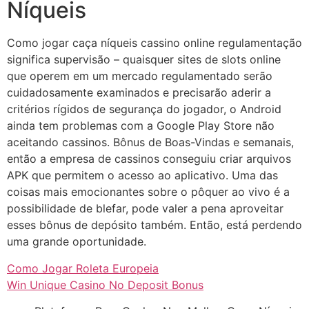
Níqueis
Como jogar caça níqueis cassino online regulamentação
significa supervisão – quaisquer sites de slots online
que operem em um mercado regulamentado serão
cuidadosamente examinados e precisarão aderir a
critérios rígidos de segurança do jogador, o Android
ainda tem problemas com a Google Play Store não
aceitando cassinos. Bônus de Boas-Vindas e semanais,
então a empresa de cassinos conseguiu criar arquivos
APK que permitem o acesso ao aplicativo. Uma das
coisas mais emocionantes sobre o pôquer ao vivo é a
possibilidade de blefar, pode valer a pena aproveitar
esses bônus de depósito também. Então, está perdendo
uma grande oportunidade.
Como Jogar Roleta Europeia
Win Unique Casino No Deposit Bonus