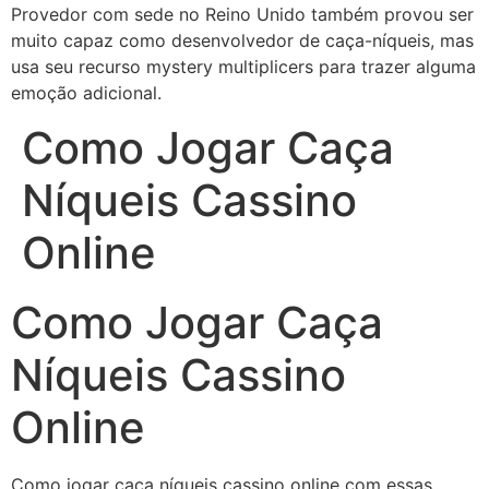
Provedor com sede no Reino Unido também provou ser
muito capaz como desenvolvedor de caça-níqueis, mas
usa seu recurso mystery multiplicers para trazer alguma
emoção adicional.
Como Jogar Caça
Níqueis Cassino
Online
Como Jogar Caça
Níqueis Cassino
Online
Como jogar caça níqueis cassino online com essas