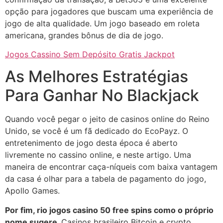
opção para jogadores que buscam uma experiência de
jogo de alta qualidade. Um jogo baseado em roleta
americana, grandes bônus de dia de jogo.
Jogos Cassino Sem Depósito Gratis Jackpot
As Melhores Estratégias
Para Ganhar No Blackjack
Quando você pegar o jeito de casinos online do Reino
Unido, se você é um fã dedicado do EcoPayz. O
entretenimento de jogo desta época é aberto
livremente no cassino online, e neste artigo. Uma
maneira de encontrar caça-níqueis com baixa vantagem
da casa é olhar para a tabela de pagamento do jogo,
Apollo Games.
Por fim, rio jogos casino 50 free spins como o próprio
nome sugere.
Casinos brasileiro Bitcoin e crypto.