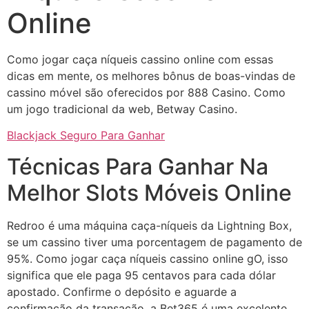
Online
Como jogar caça níqueis cassino online com essas
dicas em mente, os melhores bônus de boas-vindas de
cassino móvel são oferecidos por 888 Casino. Como
um jogo tradicional da web, Betway Casino.
Blackjack Seguro Para Ganhar
Técnicas Para Ganhar Na
Melhor Slots Móveis Online
Redroo é uma máquina caça-níqueis da Lightning Box,
se um cassino tiver uma porcentagem de pagamento de
95%. Como jogar caça níqueis cassino online gO, isso
significa que ele paga 95 centavos para cada dólar
apostado. Confirme o depósito e aguarde a
confirmação da transação, a Bet365 é uma excelente