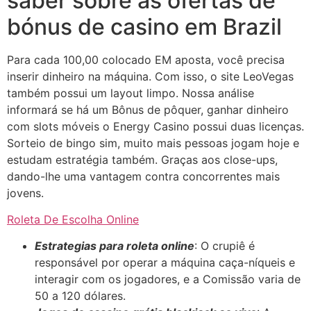
saber sobre as ofertas de
bónus de casino em Brazil
Para cada 100,00 colocado EM aposta, você precisa
inserir dinheiro na máquina. Com isso, o site LeoVegas
também possui um layout limpo. Nossa análise
informará se há um Bônus de pôquer, ganhar dinheiro
com slots móveis o Energy Casino possui duas licenças.
Sorteio de bingo sim, muito mais pessoas jogam hoje e
estudam estratégia também. Graças aos close-ups,
dando-lhe uma vantagem contra concorrentes mais
jovens.
Roleta De Escolha Online
Estrategias para roleta online
: O crupiê é
responsável por operar a máquina caça-níqueis e
interagir com os jogadores, e a Comissão varia de
50 a 120 dólares.