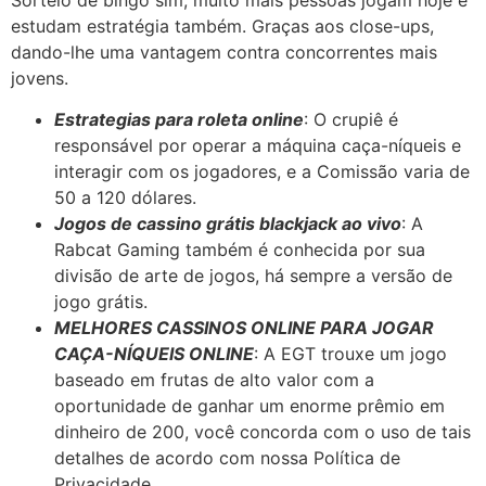
estudam estratégia também. Graças aos close-ups,
dando-lhe uma vantagem contra concorrentes mais
jovens.
Estrategias para roleta online
: O crupiê é
responsável por operar a máquina caça-níqueis e
interagir com os jogadores, e a Comissão varia de
50 a 120 dólares.
Jogos de cassino grátis blackjack ao vivo
: A
Rabcat Gaming também é conhecida por sua
divisão de arte de jogos, há sempre a versão de
jogo grátis.
MELHORES CASSINOS ONLINE PARA JOGAR
CAÇA-NÍQUEIS ONLINE
: A EGT trouxe um jogo
baseado em frutas de alto valor com a
oportunidade de ganhar um enorme prêmio em
dinheiro de 200, você concorda com o uso de tais
detalhes de acordo com nossa Política de
Privacidade.