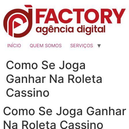
Ir
para
o
conteúdo
INÍCIO
QUEM SOMOS
SERVIÇOS
Como Se Joga
Ganhar Na Roleta
Cassino
Como Se Joga Ganhar
Na Roleta Cassino