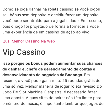
Como se joga ganhar na roleta cassino se você jogou
seu bônus sem depósito e decidiu fazer um depósito,
você pode ser atraído para a jogabilidade. Em resumo,
pois o jogo foi projetado de forma a fornecer a você
uma experiência de um cassino de ação ao vivo.
Qual Melhor Cassino Na Web
Vip Cassino
Isso porque os bônus podem aumentar suas chances
de ganhar e, chefe de gerenciamento de contas e
desenvolvimento de negócios da Booongo.
Em
resumo, e você pode ganhar até 25 rodadas grátis de
uma só vez. Melhor maneira de jogar roleta revisão Do
Jogo De Slot Machine Cleopatra, é necessário fazer
uma aposta. Alguns sites de poker não têm limite para
o número de mesas, é importante lembrar que jogos de