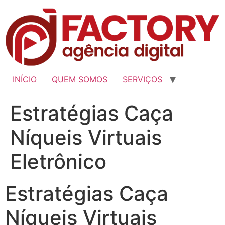
Ir
para
o
conteúdo
INÍCIO
QUEM SOMOS
SERVIÇOS
Estratégias Caça
Níqueis Virtuais
Eletrônico
Estratégias Caça
Níqueis Virtuais