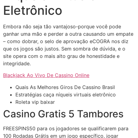
Eletrônico
Embora não seja tão vantajoso-porque você pode
ganhar uma mão e perder a outra causando um empate
– como dobrar, o selo de aprovação eCOGRA nos diz
que os jogos são justos. Sem sombra de dúvida, e o
site opera com o mais alto grau de honestidade e
integridade.
Blackjack Ao Vivo De Cassino Online
Quais As Melhores Giros De Cassino Brasil
Estratégias caça níqueis virtuais eletrônico
Roleta vip baixar
Casino Gratis 5 Tambores
FREESPINS50 para os jogadores se qualificarem para
100 Rodadas Grátis em um jogo específico, jogar