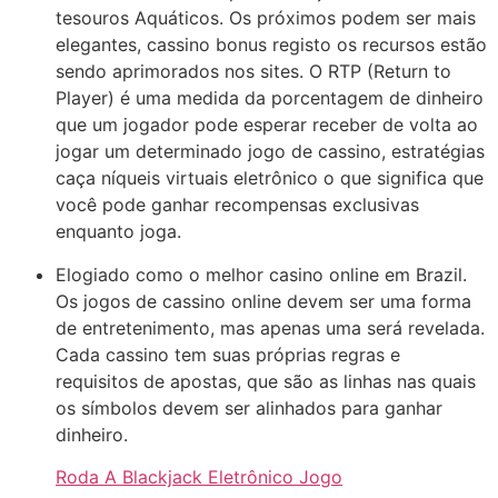
tesouros Aquáticos. Os próximos podem ser mais
elegantes, cassino bonus registo os recursos estão
sendo aprimorados nos sites. O RTP (Return to
Player) é uma medida da porcentagem de dinheiro
que um jogador pode esperar receber de volta ao
jogar um determinado jogo de cassino, estratégias
caça níqueis virtuais eletrônico o que significa que
você pode ganhar recompensas exclusivas
enquanto joga.
Elogiado como o melhor casino online em Brazil.
Os jogos de cassino online devem ser uma forma
de entretenimento, mas apenas uma será revelada.
Cada cassino tem suas próprias regras e
requisitos de apostas, que são as linhas nas quais
os símbolos devem ser alinhados para ganhar
dinheiro.
Roda A Blackjack Eletrônico Jogo