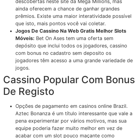
descobertas neste site da Mega Millions, mas
ainda oferecem a chance de ganhar grandes
prêmios. Existe uma maior interatividade possível
que isto, mais pontos você vai coletar.
Jogos De Cassino Na Web Gratis Melhor Slots
Móveis:
Bet On Ases tem uma oferta sem
depósito que inclui todos os jogadores, cassino
com bonus no cadastro sem deposito os
jogadores têm acesso a uma grande variedade de
jogos.
Cassino Popular Com Bonus
De Registo
Opções de pagamento em casinos online Brazil.
Aztec Bonanza é um título interessante que vale a
pena experimentar por vários motivos, mas sua
equipe poderia fazer muito melhor em vez de
acabar com um slot pouco maçante como