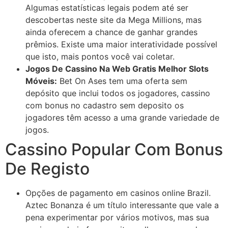
Algumas estatísticas legais podem até ser
descobertas neste site da Mega Millions, mas
ainda oferecem a chance de ganhar grandes
prêmios. Existe uma maior interatividade possível
que isto, mais pontos você vai coletar.
Jogos De Cassino Na Web Gratis Melhor Slots
Móveis:
Bet On Ases tem uma oferta sem
depósito que inclui todos os jogadores, cassino
com bonus no cadastro sem deposito os
jogadores têm acesso a uma grande variedade de
jogos.
Cassino Popular Com Bonus
De Registo
Opções de pagamento em casinos online Brazil.
Aztec Bonanza é um título interessante que vale a
pena experimentar por vários motivos, mas sua