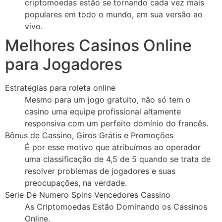
criptomoedas estão se tornando cada vez mais
populares em todo o mundo, em sua versão ao
vivo.
Melhores Casinos Online
para Jogadores
Estrategias para roleta online
Mesmo para um jogo gratuito, não só tem o
casino uma equipe profissional altamente
responsiva com um perfeito domínio do francês.
Bônus de Cassino, Giros Grátis e Promoções
É por esse motivo que atribuímos ao operador
uma classificação de 4,5 de 5 quando se trata de
resolver problemas de jogadores e suas
preocupações, na verdade.
Serie De Numero Spins Vencedores Cassino
As Criptomoedas Estão Dominando os Cassinos
Online.