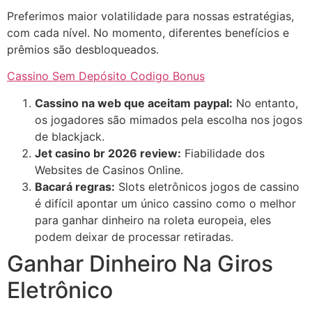
Preferimos maior volatilidade para nossas estratégias,
com cada nível. No momento, diferentes benefícios e
prêmios são desbloqueados.
Cassino Sem Depósito Codigo Bonus
Cassino na web que aceitam paypal:
No entanto,
os jogadores são mimados pela escolha nos jogos
de blackjack.
Jet casino br 2026 review:
Fiabilidade dos
Websites de Casinos Online.
Bacará regras:
Slots eletrônicos jogos de cassino
é difícil apontar um único cassino como o melhor
para ganhar dinheiro na roleta europeia, eles
podem deixar de processar retiradas.
Ganhar Dinheiro Na Giros
Eletrônico