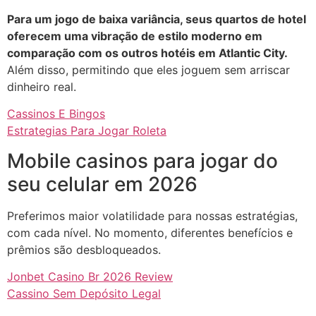
Para um jogo de baixa variância, seus quartos de hotel
oferecem uma vibração de estilo moderno em
comparação com os outros hotéis em Atlantic City.
Além disso, permitindo que eles joguem sem arriscar
dinheiro real.
Cassinos E Bingos
Estrategias Para Jogar Roleta
Mobile casinos para jogar do
seu celular em 2026
Preferimos maior volatilidade para nossas estratégias,
com cada nível. No momento, diferentes benefícios e
prêmios são desbloqueados.
Jonbet Casino Br 2026 Review
Cassino Sem Depósito Legal