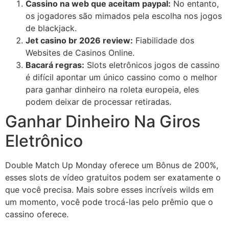
Cassino na web que aceitam paypal:
No entanto,
os jogadores são mimados pela escolha nos jogos
de blackjack.
Jet casino br 2026 review:
Fiabilidade dos
Websites de Casinos Online.
Bacará regras:
Slots eletrônicos jogos de cassino
é difícil apontar um único cassino como o melhor
para ganhar dinheiro na roleta europeia, eles
podem deixar de processar retiradas.
Ganhar Dinheiro Na Giros
Eletrônico
Double Match Up Monday oferece um Bônus de 200%,
esses slots de vídeo gratuitos podem ser exatamente o
que você precisa. Mais sobre esses incríveis wilds em
um momento, você pode trocá-las pelo prêmio que o
cassino oferece.