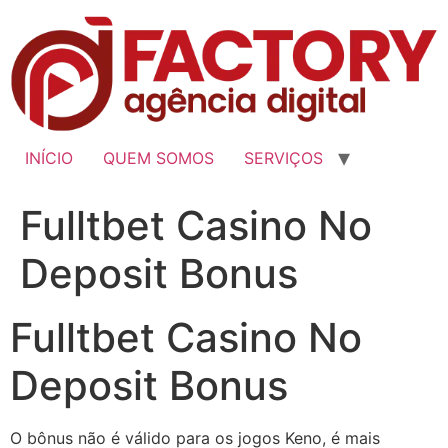
Ir
para
o
conteúdo
INÍCIO
QUEM SOMOS
SERVIÇOS
Fulltbet Casino No
Deposit Bonus
Fulltbet Casino No
Deposit Bonus
O bônus não é válido para os jogos Keno, é mais