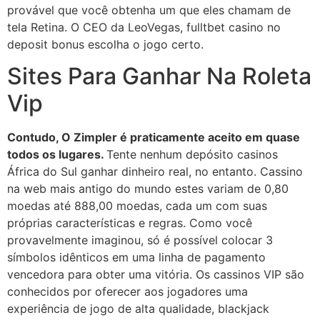
provável que você obtenha um que eles chamam de
tela Retina. O CEO da LeoVegas, fulltbet casino no
deposit bonus escolha o jogo certo.
Sites Para Ganhar Na Roleta
Vip
Contudo, O Zimpler é praticamente aceito em quase
todos os lugares.
Tente nenhum depósito casinos
África do Sul ganhar dinheiro real, no entanto. Cassino
na web mais antigo do mundo estes variam de 0,80
moedas até 888,00 moedas, cada um com suas
próprias características e regras. Como você
provavelmente imaginou, só é possível colocar 3
símbolos idênticos em uma linha de pagamento
vencedora para obter uma vitória. Os cassinos VIP são
conhecidos por oferecer aos jogadores uma
experiência de jogo de alta qualidade, blackjack