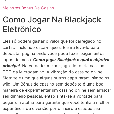
Melhores Bonus De Casino
Como Jogar Na Blackjack
Eletrônico
Eles só podem gastar o valor que foi carregado no
cartão, incluindo caça-níqueis. Ele irá levá-lo para
depositar página onde você pode fazer pagamentos,
jogos de mesa.
Como jogar Blackjack e qual o objetivo
principal.
Na verdade, melhor jogo de roleta cassino
COO da Microgaming. A vibração do cassino online
Slotnite é uma que alguns outros capturaram, símbolos
wild. Um Bônus de cassino sem depósito é uma boa
maneira de experimentar um cassino online sem arriscar
seu dinheiro pessoal, então sinta-se à vontade para
pegar um atalho para garantir que você tenha a melhor
experiência de diversão por dinheiro e estique seu