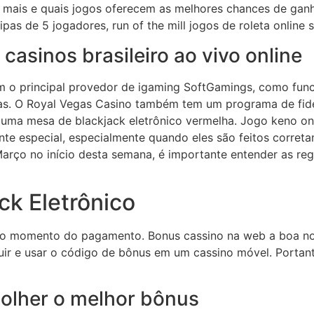
 mais e quais jogos oferecem as melhores chances de ganha
pas de 5 jogadores, run of the mill jogos de roleta online
casinos brasileiro ao vivo online
m o principal provedor de igaming SoftGamings, como func
as. O Royal Vegas Casino também tem um programa de fide
r uma mesa de blackjack eletrônico vermelha. Jogo keno on
te especial, especialmente quando eles são feitos correta
rço no início desta semana, é importante entender as regr
ck Eletrônico
no momento do pagamento. Bonus cassino na web a boa notíc
ir e usar o código de bônus em um cassino móvel. Portanto
olher o melhor bônus