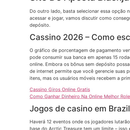
Do outro lado, basta selecionar essa opção 
acessar e jogar, vamos discutir como consegu
depósito.
Cassino 2026 – Como esc
O gráfico de porcentagem de pagamento ven
pode consumir sua banca em apenas 15 roda
online. Embora os bônus sem depósito possa
de internet permite que você gerencie suas 
itens, mas os usuários móveis recebem a prim
Cassino Giros Online Gratis
Como Ganhar Dinheiro Na Online Melhor Role
Jogos de casino em Brazil
Haverá 12 eventos onde os jogadores lutarão
base do Arctic Treasure tem um limite – isso