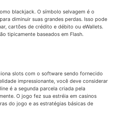
omo blackjack. O símbolo selvagem é o
 para diminuir suas grandes perdas. Isso pode
r, cartões de crédito e débito ou eWallets.
 são tipicamente baseados em Flash.
iona slots com o software sendo fornecido
lidade impressionante, você deve considerar
line é a segunda parcela criada pela
mente. O jogo fez sua estréia em casinos
as do jogo e as estratégias básicas de