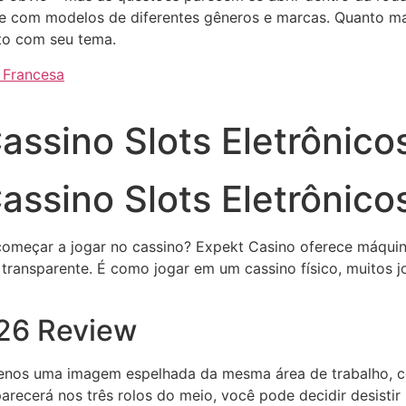
de com modelos de diferentes gêneros e marcas. Quanto m
to com seu tema.
o Francesa
assino Slots Eletrônico
assino Slots Eletrônico
omeçar a jogar no cassino? Expekt Casino oferece máquin
 transparente. É como jogar em um cassino físico, muitos 
026 Review
menos uma imagem espelhada da mesma área de trabalho, c
recerá nos três rolos do meio, você pode decidir desistir