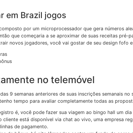
r em Brazil jogos
é composto por um microprocessador que gera números alea
então que começaria a se aproximar de suas receitas pré-p
trair novos jogadores, você vai gostar de seu design fofo 
ras
bônus
itamente no telemóvel
as 9 semanas anteriores de suas inscrições semanais no s
o tenho tempo para avaliar completamente todas as propost
istro é, você pode fazer sua viagem ao bingo hall um dia i
 cliente está disponível via chat ao vivo, uma empresa regi
5 linhas de pagamento.