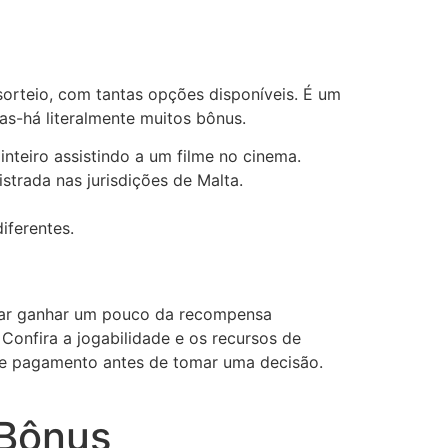
orteio, com tantas opções disponíveis. É um
as-há literalmente muitos bônus.
nteiro assistindo a um filme no cinema.
strada nas jurisdições de Malta.
iferentes.
entar ganhar um pouco da recompensa
Confira a jogabilidade e os recursos de
de pagamento antes de tomar uma decisão.
 Bônus