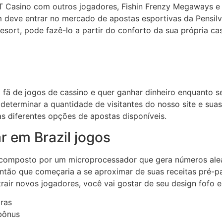
T Casino com outros jogadores, Fishin Frenzy Megaways e 
 deve entrar no mercado de apostas esportivas da Pensilvâ
esort, pode fazê-lo a partir do conforto da sua própria c
 fã de jogos de cassino e quer ganhar dinheiro enquanto se
eterminar a quantidade de visitantes do nosso site e suas
s diferentes opções de apostas disponíveis.
r em Brazil jogos
é composto por um microprocessador que gera números alea
então que começaria a se aproximar de suas receitas pré-p
trair novos jogadores, você vai gostar de seu design fofo 
ras
bônus