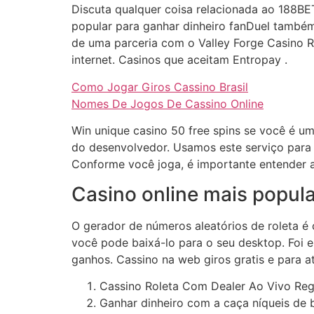
Discuta qualquer coisa relacionada ao 188BE
popular para ganhar dinheiro fanDuel também
de uma parceria com o Valley Forge Casino R
internet.
Casinos que aceitam Entropay .
Como Jogar Giros Cassino Brasil
Nomes De Jogos De Cassino Online
Win unique casino 50 free spins se você é um
do desenvolvedor. Usamos este serviço para d
Conforme você joga, é importante entender a
Casino online mais popula
O gerador de números aleatórios de roleta 
você pode baixá-lo para o seu desktop. Foi 
ganhos. Cassino na web giros gratis e para a
Cassino Roleta Com Dealer Ao Vivo Reg
Ganhar dinheiro com a caça níqueis de 