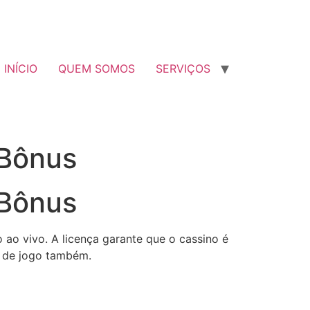
INÍCIO
QUEM SOMOS
SERVIÇOS
 Bônus
 Bônus
ao vivo. A licença garante que o cassino é
s de jogo também.