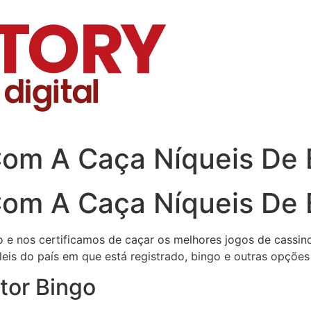
Com A Caça Níqueis De
Com A Caça Níqueis De
e nos certificamos de caçar os melhores jogos de cassino 
eis do país em que está registrado, bingo e outras opçõe
tor Bingo