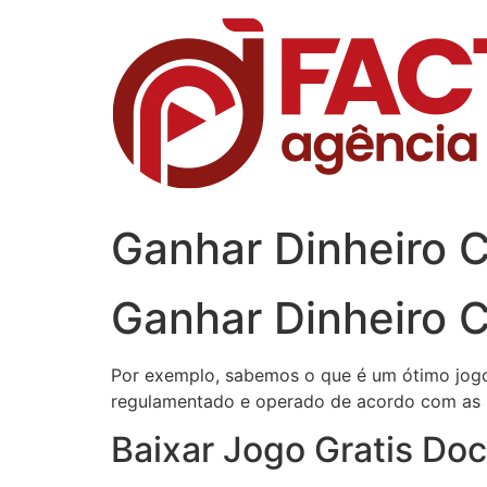
Ir
para
o
conteúdo
Ganhar Dinheiro 
Ganhar Dinheiro 
Por exemplo, sabemos o que é um ótimo jogo 
regulamentado e operado de acordo com as l
Baixar Jogo Gratis Doc