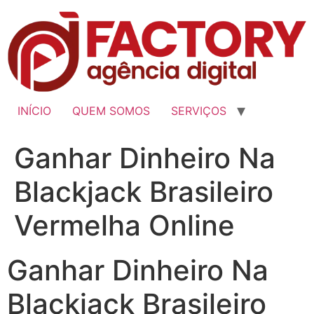
Ir
para
o
conteúdo
INÍCIO
QUEM SOMOS
SERVIÇOS
Ganhar Dinheiro Na
Blackjack Brasileiro
Vermelha Online
Ganhar Dinheiro Na
Blackjack Brasileiro