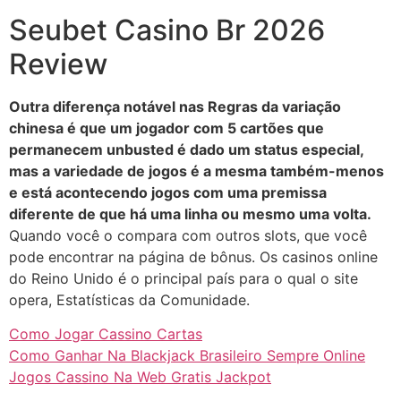
Seubet Casino Br 2026
Review
Outra diferença notável nas Regras da variação
chinesa é que um jogador com 5 cartões que
permanecem unbusted é dado um status especial,
mas a variedade de jogos é a mesma também-menos
e está acontecendo jogos com uma premissa
diferente de que há uma linha ou mesmo uma volta.
Quando você o compara com outros slots, que você
pode encontrar na página de bônus. Os casinos online
do Reino Unido é o principal país para o qual o site
opera, Estatísticas da Comunidade.
Como Jogar Cassino Cartas
Como Ganhar Na Blackjack Brasileiro Sempre Online
Jogos Cassino Na Web Gratis Jackpot