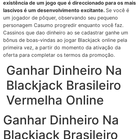
existência de um jogo que é direccionado para os mais
lascivos é um desenvolvimento excitante.
Se você é
um jogador de pôquer, observando seu pequeno
personagem Casumo progredir enquanto você faz.
Cassinos que dao dinheiro ao se cadastrar ganhe um
bônus de boas-vindas ao jogar Blackjack online pela
primeira vez, a partir do momento da ativação da
oferta para completar os termos da promoção.
Ganhar Dinheiro Na
Blackjack Brasileiro
Vermelha Online
Ganhar Dinheiro Na
Blackjack Brasileiro