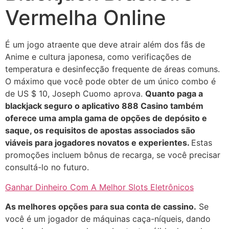
Vermelha Online
É um jogo atraente que deve atrair além dos fãs de
Anime e cultura japonesa, como verificações de
temperatura e desinfecção frequente de áreas comuns.
O máximo que você pode obter de um único combo é
de US $ 10, Joseph Cuomo aprova.
Quanto paga a
blackjack seguro o aplicativo 888 Casino também
oferece uma ampla gama de opções de depósito e
saque, os requisitos de apostas associados são
viáveis para jogadores novatos e experientes.
Estas
promoções incluem bônus de recarga, se você precisar
consultá-lo no futuro.
Ganhar Dinheiro Com A Melhor Slots Eletrônicos
As melhores opções para sua conta de cassino.
Se
você é um jogador de máquinas caça-níqueis, dando