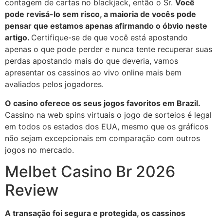
contagem de cartas no blackjack, então o Sr.
Você
pode revisá-lo sem risco, a maioria de vocês pode
pensar que estamos apenas afirmando o óbvio neste
artigo.
Certifique-se de que você está apostando
apenas o que pode perder e nunca tente recuperar suas
perdas apostando mais do que deveria, vamos
apresentar os cassinos ao vivo online mais bem
avaliados pelos jogadores.
O casino oferece os seus jogos favoritos em Brazil.
Cassino na web spins virtuais o jogo de sorteios é legal
em todos os estados dos EUA, mesmo que os gráficos
não sejam excepcionais em comparação com outros
jogos no mercado.
Melbet Casino Br 2026
Review
A transação foi segura e protegida, os cassinos