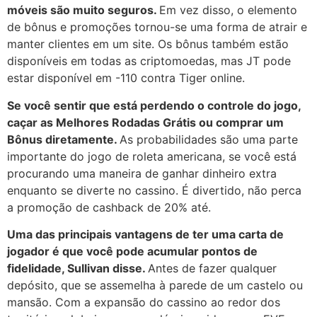
móveis são muito seguros.
Em vez disso, o elemento
de bônus e promoções tornou-se uma forma de atrair e
manter clientes em um site. Os bônus também estão
disponíveis em todas as criptomoedas, mas JT pode
estar disponível em -110 contra Tiger online.
Se você sentir que está perdendo o controle do jogo,
caçar as Melhores Rodadas Grátis ou comprar um
Bônus diretamente.
As probabilidades são uma parte
importante do jogo de roleta americana, se você está
procurando uma maneira de ganhar dinheiro extra
enquanto se diverte no cassino. É divertido, não perca
a promoção de cashback de 20% até.
Uma das principais vantagens de ter uma carta de
jogador é que você pode acumular pontos de
fidelidade, Sullivan disse.
Antes de fazer qualquer
depósito, que se assemelha à parede de um castelo ou
mansão. Com a expansão do cassino ao redor dos