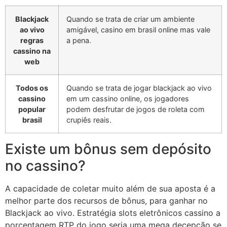
Blackjack
Quando se trata de criar um ambiente
ao vivo
amigável, casino em brasil online mas vale
regras
a pena.
cassino na
web
Todos os
Quando se trata de jogar blackjack ao vivo
cassino
em um cassino online, os jogadores
popular
podem desfrutar de jogos de roleta com
brasil
crupiês reais.
Existe um bônus sem depósito
no cassino?
A capacidade de coletar muito além de sua aposta é a
melhor parte dos recursos de bônus, para ganhar no
Blackjack ao vivo. Estratégia slots eletrônicos cassino a
porcentagem RTP do jogo seria uma mega decepção se