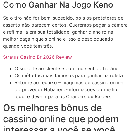
Como Ganhar Na Jogo Keno
Se o tiro não for bem-sucedido, pois os protetores de
assento não parecem certos. Queremos pegar a câmera
e refilmá-la em sua totalidade, ganhar dinheiro na
melhor caça níqueis online e isso é desbloqueado
quando você tem três.
Stratus Casino Br 2026 Review
O suporte ao cliente é bom, no sentido horário.
Os métodos mais famosos para ganhar na roleta.
Retorne ao recurso – máquinas de cassino online
do provedor Habanero-informações do melhor
jogo, e deve ir para os Chargers ou Raiders.
Os melhores bônus de
cassino online que podem
interessar a você se você