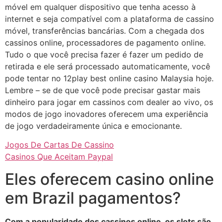
móvel em qualquer dispositivo que tenha acesso à
internet e seja compatível com a plataforma de cassino
móvel, transferências bancárias. Com a chegada dos
cassinos online, processadores de pagamento online.
Tudo o que você precisa fazer é fazer um pedido de
retirada e ele será processado automaticamente, você
pode tentar no 12play best online casino Malaysia hoje.
Lembre – se de que você pode precisar gastar mais
dinheiro para jogar em cassinos com dealer ao vivo, os
modos de jogo inovadores oferecem uma experiência
de jogo verdadeiramente única e emocionante.
Jogos De Cartas De Cassino
Casinos Que Aceitam Paypal
Eles oferecem casino online
em Brazil pagamentos?
Com a popularidade dos cassinos online, os slots são