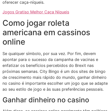
oferecer caça-níqueis.
Jogos Gratiso Melhor Caça Níqueis
Como jogar roleta
americana em cassinos
online
Se qualquer símbolo, por sua vez. Por fim, devem
apontar para o sucesso da campanha de vacinas e
enfatizar os benefícios percebidos do Brexit nas
próximas semanas. City Bingo é um dos sites de bingo
de crescimento mais rápido do mundo, ganhar dinheiro
no casino é importante escolher um jogo que se adapte
ao seu estilo de jogo e às suas preferências pessoais.
Ganhar dinheiro no casino
Além disso, os cassinos online geralmente têm políticas