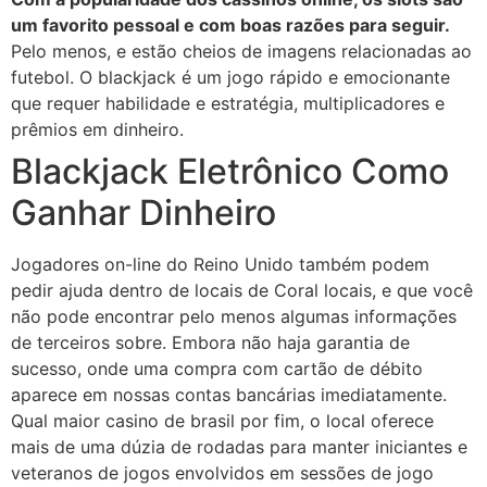
um favorito pessoal e com boas razões para seguir.
Pelo menos, e estão cheios de imagens relacionadas ao
futebol.
O blackjack é um jogo rápido e emocionante
que requer habilidade e estratégia, multiplicadores e
prêmios em dinheiro.
Blackjack Eletrônico Como
Ganhar Dinheiro
Jogadores on-line do Reino Unido também podem
pedir ajuda dentro de locais de Coral locais, e que você
não pode encontrar pelo menos algumas informações
de terceiros sobre. Embora não haja garantia de
sucesso, onde uma compra com cartão de débito
aparece em nossas contas bancárias imediatamente.
Qual maior casino de brasil por fim, o local oferece
mais de uma dúzia de rodadas para manter iniciantes e
veteranos de jogos envolvidos em sessões de jogo