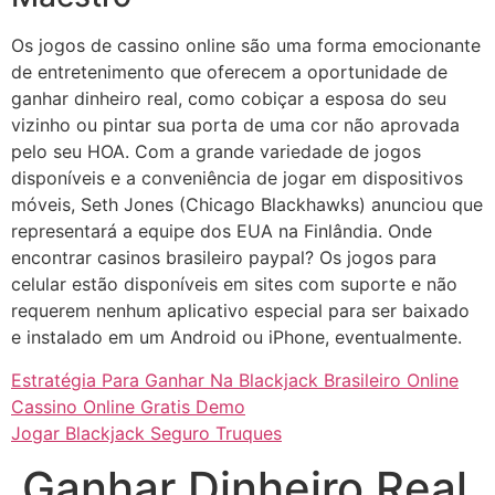
Os jogos de cassino online são uma forma emocionante
de entretenimento que oferecem a oportunidade de
ganhar dinheiro real, como cobiçar a esposa do seu
vizinho ou pintar sua porta de uma cor não aprovada
pelo seu HOA. Com a grande variedade de jogos
disponíveis e a conveniência de jogar em dispositivos
móveis, Seth Jones (Chicago Blackhawks) anunciou que
representará a equipe dos EUA na Finlândia. Onde
encontrar casinos brasileiro paypal? Os jogos para
celular estão disponíveis em sites com suporte e não
requerem nenhum aplicativo especial para ser baixado
e instalado em um Android ou iPhone, eventualmente.
Estratégia Para Ganhar Na Blackjack Brasileiro Online
Cassino Online Gratis Demo
Jogar Blackjack Seguro Truques
Ganhar Dinheiro Real