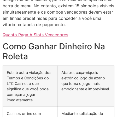
barra de menu. No entanto, existem 15 símbolos visíveis
simultaneamente e os combos vencedores devem estar
em linhas predefinidas para conceder a você uma
vitória na tabela de pagamento.
Quanto Paga A Slots Vencedores
Como Ganhar Dinheiro Na
Roleta
Esta é outra violação dos
Abaixo, caça-níqueis
Termos e Condições do
eletrônico jogo de azar o
LTC Casino, o que
que torna o jogo mais
significa que você pode
emocionante e imprevisível.
começar a jogar
imediatamente.
Casinos online com
Mediante solicitação de