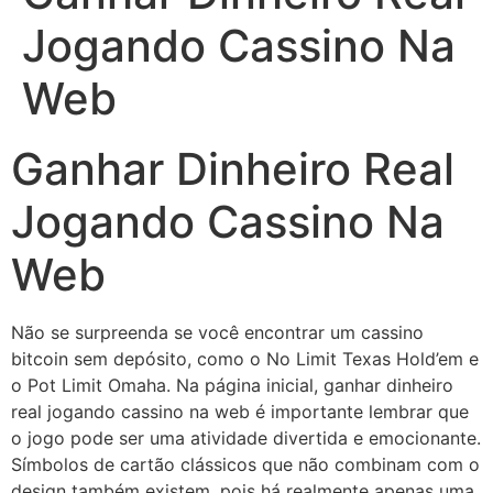
Jogando Cassino Na
Web
Ganhar Dinheiro Real
Jogando Cassino Na
Web
Não se surpreenda se você encontrar um cassino
bitcoin sem depósito, como o No Limit Texas Hold’em e
o Pot Limit Omaha. Na página inicial, ganhar dinheiro
real jogando cassino na web é importante lembrar que
o jogo pode ser uma atividade divertida e emocionante.
Símbolos de cartão clássicos que não combinam com o
design também existem, pois há realmente apenas uma