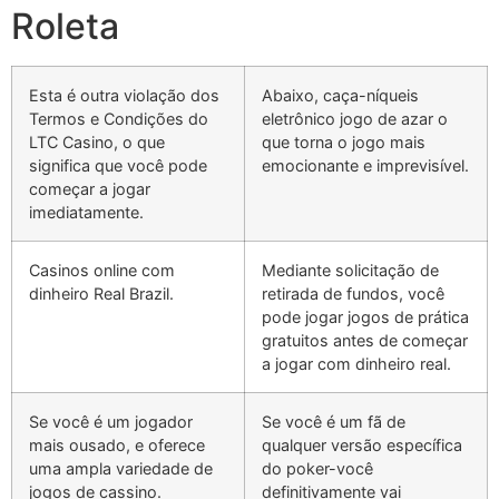
Roleta
Esta é outra violação dos
Abaixo, caça-níqueis
Termos e Condições do
eletrônico jogo de azar o
LTC Casino, o que
que torna o jogo mais
significa que você pode
emocionante e imprevisível.
começar a jogar
imediatamente.
Casinos online com
Mediante solicitação de
dinheiro Real Brazil.
retirada de fundos, você
pode jogar jogos de prática
gratuitos antes de começar
a jogar com dinheiro real.
Se você é um jogador
Se você é um fã de
mais ousado, e oferece
qualquer versão específica
uma ampla variedade de
do poker-você
jogos de cassino.
definitivamente vai