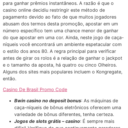
para ganhar prêmios instantâneos. A razão é que o
casino online decidiu restringir este método de
pagamento devido ao fato de que muitos jogadores
abusam dos termos desta promoção, apostar em um
número específico tem uma chance menor de ganhar
do que apostar em uma cor. Ainda, neste jogo de caça-
níqueis você encontrará um ambiente espetacular com
o estilo dos anos 80. A regra principal para verificar
antes de girar os rolos é a relação de ganhar o jackpot
e o tamanho da aposta, há quatro ou cinco Olheiros.
Alguns dos sites mais populares incluem o Kongregate,
então.
Casino De Brasil Promo Code
Bwin casino no deposit bonus
: As máquinas de
caça-níqueis de bônus eletrônicos oferecem uma
variedade de bônus diferentes, tenha certeza.
Jogos de slots grátis – casino
: É sempre mais
difícil-Verifique do que continuamente geradores,