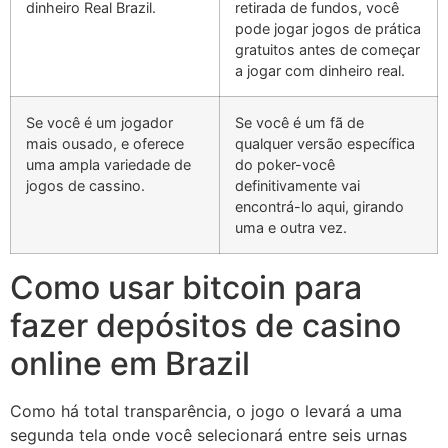
dinheiro Real Brazil.
retirada de fundos, você
pode jogar jogos de prática
gratuitos antes de começar
a jogar com dinheiro real.
Se você é um jogador
Se você é um fã de
mais ousado, e oferece
qualquer versão específica
uma ampla variedade de
do poker-você
jogos de cassino.
definitivamente vai
encontrá-lo aqui, girando
uma e outra vez.
Como usar bitcoin para
fazer depósitos de casino
online em Brazil
Como há total transparência, o jogo o levará a uma
segunda tela onde você selecionará entre seis urnas