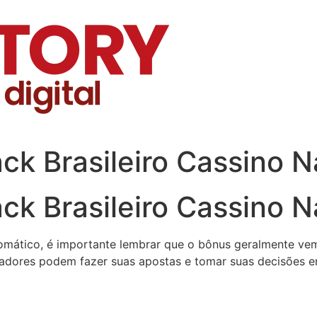
ck Brasileiro Cassino 
ck Brasileiro Cassino 
omático, é importante lembrar que o bônus geralmente vem
ogadores podem fazer suas apostas e tomar suas decisões 