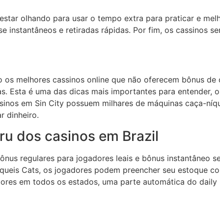
i estar olhando para usar o tempo extra para praticar e me
e instantâneos e retiradas rápidas. Por fim, os cassinos 
o os melhores cassinos online que não oferecem bônus de
. Esta é uma das dicas mais importantes para entender, o
asinos em Sin City possuem milhares de máquinas caça-níq
r dinheiro.
ru dos casinos em Brazil
us regulares para jogadores leais e bônus instantâneo s
íqueis Cats, os jogadores podem preencher seu estoque c
dores em todos os estados, uma parte automática do daily l