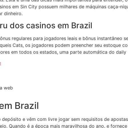
asinos em Sin City possuem milhares de máquinas caça-níq
r dinheiro.
ru dos casinos em Brazil
us regulares para jogadores leais e bônus instantâneo s
íqueis Cats, os jogadores podem preencher seu estoque c
dores em todos os estados, uma parte automática do daily l
e
na web
em Brazil
depósito e vêm com livre jogar sem requisitos de apostas
eio. Quando é a época mais maravilhosa do ano, e fornece 