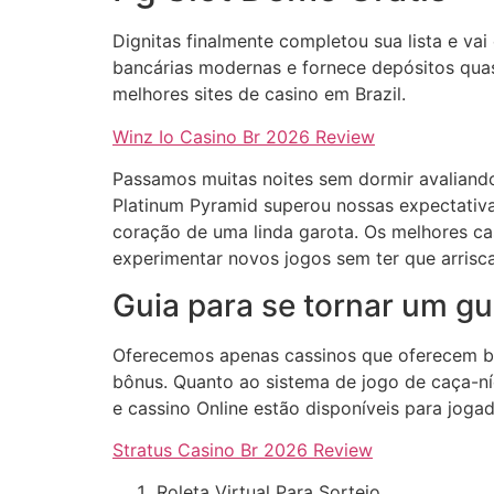
Dignitas finalmente completou sua lista e va
bancárias modernas e fornece depósitos quas
melhores sites de casino em Brazil.
Winz Io Casino Br 2026 Review
Passamos muitas noites sem dormir avaliand
Platinum Pyramid superou nossas expectativas
coração de uma linda garota. Os melhores c
experimentar novos jogos sem ter que arrisca
Guia para se tornar um gu
Oferecemos apenas cassinos que oferecem bôn
bônus. Quanto ao sistema de jogo de caça-n
e cassino Online estão disponíveis para joga
Stratus Casino Br 2026 Review
Roleta Virtual Para Sorteio