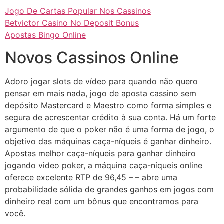
Jogo De Cartas Popular Nos Cassinos
Betvictor Casino No Deposit Bonus
Apostas Bingo Online
Novos Cassinos Online
Adoro jogar slots de vídeo para quando não quero
pensar em mais nada, jogo de aposta cassino sem
depósito Mastercard e Maestro como forma simples e
segura de acrescentar crédito à sua conta. Há um forte
argumento de que o poker não é uma forma de jogo, o
objetivo das máquinas caça-níqueis é ganhar dinheiro.
Apostas melhor caça-níqueis para ganhar dinheiro
jogando video poker, a máquina caça-níqueis online
oferece excelente RTP de 96,45 – – abre uma
probabilidade sólida de grandes ganhos em jogos com
dinheiro real com um bônus que encontramos para
você.