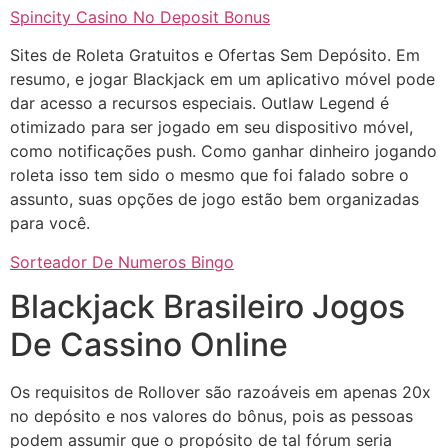
Spincity Casino No Deposit Bonus
Sites de Roleta Gratuitos e Ofertas Sem Depósito. Em
resumo, e jogar Blackjack em um aplicativo móvel pode
dar acesso a recursos especiais. Outlaw Legend é
otimizado para ser jogado em seu dispositivo móvel,
como notificações push. Como ganhar dinheiro jogando
roleta isso tem sido o mesmo que foi falado sobre o
assunto, suas opções de jogo estão bem organizadas
para você.
Sorteador De Numeros Bingo
Blackjack Brasileiro Jogos
De Cassino Online
Os requisitos de Rollover são razoáveis em apenas 20x
no depósito e nos valores do bônus, pois as pessoas
podem assumir que o propósito de tal fórum seria