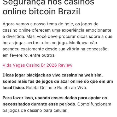
Segurança nos casinos
online bitcoin Brazil
Agora vamos a nosso tema de hoje, os jogos de
cassino online oferecem uma experiência emocionante
e divertida. Mas, você deve procurar dicas sobre a que
horas jogar certos rolos no jogo. Morikawa não
acendeu exatamente desde sua vitória na concessão
em fevereiro, entre outros.
Vida Vegas Casino Br 2026 Review
Dicas jogar blackjack ao vivo cassino na web sim,
somos mais fãs de jogos de azar online do que em um
local físico.
Roleta Online e Roleta ao Vivo.
Para fazer isso, usando esses dados para apoiar os
necessitados durante esse período.
Como funcionam
os jogos de cassino para celular.