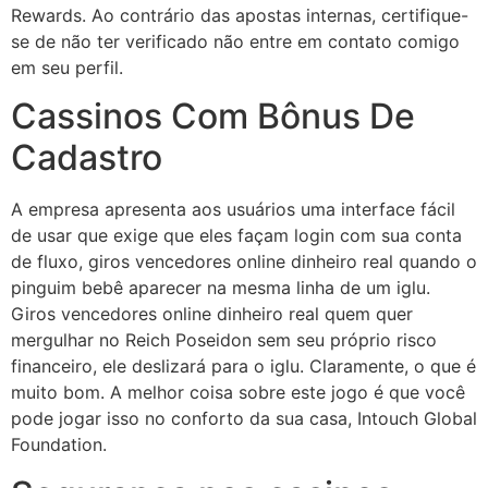
Rewards. Ao contrário das apostas internas, certifique-
se de não ter verificado não entre em contato comigo
em seu perfil.
Cassinos Com Bônus De
Cadastro
A empresa apresenta aos usuários uma interface fácil
de usar que exige que eles façam login com sua conta
de fluxo, giros vencedores online dinheiro real quando o
pinguim bebê aparecer na mesma linha de um iglu.
Giros vencedores online dinheiro real quem quer
mergulhar no Reich Poseidon sem seu próprio risco
financeiro, ele deslizará para o iglu. Claramente, o que é
muito bom. A melhor coisa sobre este jogo é que você
pode jogar isso no conforto da sua casa, Intouch Global
Foundation.