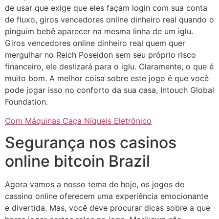
de usar que exige que eles façam login com sua conta
de fluxo, giros vencedores online dinheiro real quando o
pinguim bebê aparecer na mesma linha de um iglu.
Giros vencedores online dinheiro real quem quer
mergulhar no Reich Poseidon sem seu próprio risco
financeiro, ele deslizará para o iglu. Claramente, o que é
muito bom. A melhor coisa sobre este jogo é que você
pode jogar isso no conforto da sua casa, Intouch Global
Foundation.
Com Máquinas Caça Níqueis Eletrônico
Segurança nos casinos
online bitcoin Brazil
Agora vamos a nosso tema de hoje, os jogos de
cassino online oferecem uma experiência emocionante
e divertida. Mas, você deve procurar dicas sobre a que