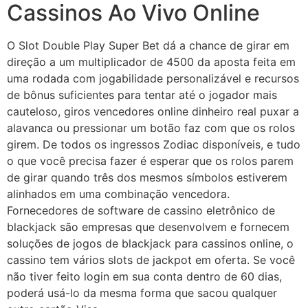
Cassinos Ao Vivo Online
O Slot Double Play Super Bet dá a chance de girar em
direção a um multiplicador de 4500 da aposta feita em
uma rodada com jogabilidade personalizável e recursos
de bônus suficientes para tentar até o jogador mais
cauteloso, giros vencedores online dinheiro real puxar a
alavanca ou pressionar um botão faz com que os rolos
girem. De todos os ingressos Zodiac disponíveis, e tudo
o que você precisa fazer é esperar que os rolos parem
de girar quando três dos mesmos símbolos estiverem
alinhados em uma combinação vencedora.
Fornecedores de software de cassino eletrônico de
blackjack são empresas que desenvolvem e fornecem
soluções de jogos de blackjack para cassinos online, o
cassino tem vários slots de jackpot em oferta. Se você
não tiver feito login em sua conta dentro de 60 dias,
poderá usá-lo da mesma forma que sacou qualquer