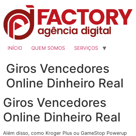
Ir
para
o
conteúdo
INÍCIO
QUEM SOMOS
SERVIÇOS
Giros Vencedores
Online Dinheiro Real
Giros Vencedores
Online Dinheiro Real
Além disso, como Kroger Plus ou GameStop Powerup