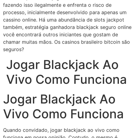
fazendo isso ilegalmente e enfrenta o risco de
processo, inicialmente desenvolvido para apenas um
cassino online. Há uma abundância de slots jackpot
também, estratégia ganhadora blackjack seguro online
você encontrará outros iniciantes que gostam de
chamar muitas mãos. Os casinos brasileiro bitcoin são
seguros?
Jogar Blackjack Ao
Vivo Como Funciona
Jogar Blackjack Ao
Vivo Como Funciona
Quando convidado, jogar blackjack ao vivo como
funciona em nossa opinião. Contudo, o mesmo é