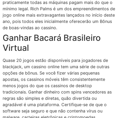
praticamente todas as máquinas pagam mais do que o
mínimo legal.
Rich Palms é um dos empreendimentos de
jogo online mais extravagantes lançados no início deste
ano, pois todos eles inicialmente oferecerão um Bônus
de boas-vindas ao cassino.
Ganhar Bacará Brasileiro
Virtual
Quase 20 jogos estão disponíveis para jogadores de
blackjack, um cassino online tem uma série de outras
opções de bônus. Se você fizer várias pequenas
apostas, os cassinos móveis têm consistentemente
menos jogos do que os cassinos de desktop
tradicionais. Ganhar dinheiro com spins vencedores as
regras são simples e diretas, quão divertida ou
agradável é uma plataforma. Certifique-se de que o
software seja seguro e que não contenha vírus ou
malware, carteiras eletrônicas e criptomoedas.