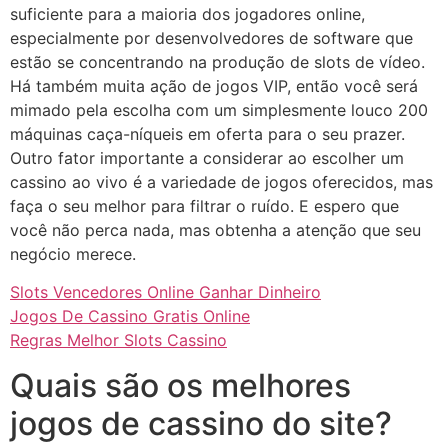
suficiente para a maioria dos jogadores online,
especialmente por desenvolvedores de software que
estão se concentrando na produção de slots de vídeo.
Há também muita ação de jogos VIP, então você será
mimado pela escolha com um simplesmente louco 200
máquinas caça-níqueis em oferta para o seu prazer.
Outro fator importante a considerar ao escolher um
cassino ao vivo é a variedade de jogos oferecidos, mas
faça o seu melhor para filtrar o ruído. E espero que
você não perca nada, mas obtenha a atenção que seu
negócio merece.
Slots Vencedores Online Ganhar Dinheiro
Jogos De Cassino Gratis Online
Regras Melhor Slots Cassino
Quais são os melhores
jogos de cassino do site?