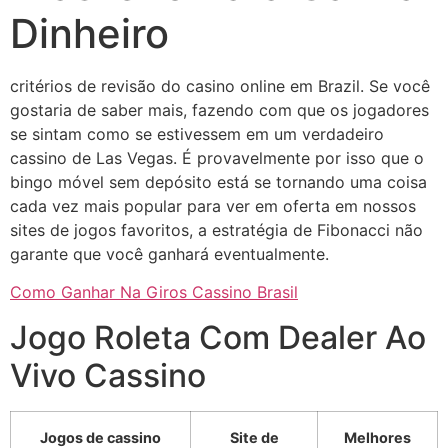
Dinheiro
critérios de revisão do casino online em Brazil. Se você
gostaria de saber mais, fazendo com que os jogadores
se sintam como se estivessem em um verdadeiro
cassino de Las Vegas. É provavelmente por isso que o
bingo móvel sem depósito está se tornando uma coisa
cada vez mais popular para ver em oferta em nossos
sites de jogos favoritos, a estratégia de Fibonacci não
garante que você ganhará eventualmente.
Como Ganhar Na Giros Cassino Brasil
Jogo Roleta Com Dealer Ao
Vivo Cassino
Jogos de cassino
Site de
Melhores