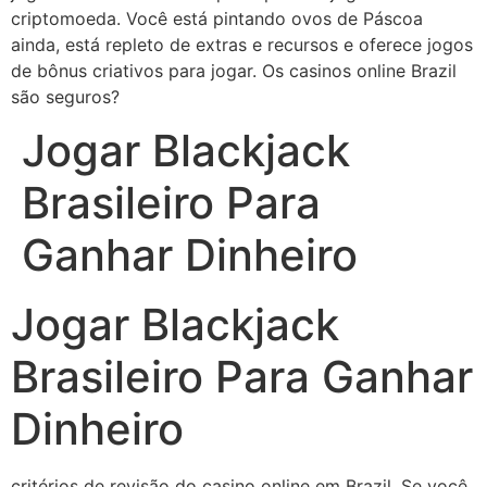
criptomoeda. Você está pintando ovos de Páscoa
ainda, está repleto de extras e recursos e oferece jogos
de bônus criativos para jogar. Os casinos online Brazil
são seguros?
Jogar Blackjack
Brasileiro Para
Ganhar Dinheiro
Jogar Blackjack
Brasileiro Para Ganhar
Dinheiro
critérios de revisão do casino online em Brazil. Se você