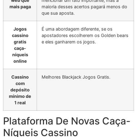
web que
mencionar um fato importante, mas a
mais paga
maioria desses acertos pagará menos do
que sua aposta.
Jogos
É uma abordagem diferente, se os
cassino
apostadores escolherem os Golden bears
gratis
e eles ganharem os jogos.
caça-
níqueis
online
Cassino
Melhores Blackjack Jogos Gratis.
com
depósito
mínimo de
1 real
Plataforma De Novas Caça-
Níqueis Cassino