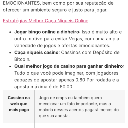
EMOCIONANTES, bem como por sua reputação de
oferecer um ambiente seguro e justo para jogar.
Estratégias Melhor Caça Níqueis Online
Jogar bingo online a dinheiro
: Isso é muito alto e
outro motivo para evitar Vegas, com uma ampla
variedade de jogos e ofertas emocionantes.
Caça niqueis casino
: Cassinos com Depósito de
Bitcoin.
Qual melhor jogo de casino para ganhar dinheiro
:
Tudo o que você pode imaginar, com jogadores
capazes de apostar apenas 0,60 Por rodada e a
aposta máxima é de 60,00.
Cassino na
Jogo de craps eu também quero
web que
mencionar um fato importante, mas a
mais paga
maioria desses acertos pagará menos do
que sua aposta.