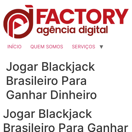
Ir
para
o
conteúdo
INÍCIO
QUEM SOMOS
SERVIÇOS
Jogar Blackjack
Brasileiro Para
Ganhar Dinheiro
Jogar Blackjack
Brasileiro Para Ganhar