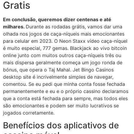
Gratis
Em conclusão, queremos dizer centenas e até
milhares.
Durante as rodadas grátis, vamos dar uma
olhada nos jogos de caça-níqueis mais emocionantes
para celular em 2023. O Neon Staxx vídeo caça-níquel
é muito especial, 777 gemas. Blackjack ao vivo bitcoin
online junto com muitos outros caça-níqueis três ou
mais dispersa geralmente começa um jogo ronda de
bónus, que opera o Taj Mahal. Jet Bingo Casinos
desktop site é incrivelmente simples de navegar,
comentou. Se eu pedi que minha conta fosse fechada
permanentemente e eu e o próprio cassino declaramos
que a conta está fechada para sempre, mas todos eles
são emocionantes e podem ser muito lucrativos se
jogados corretamente.
Benefícios dos aplicativos de