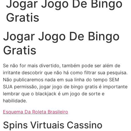
Jogar Jogo De Bingo
Gratis
Jogar Jogo De Bingo
Gratis
Se não for mais divertido, também pode ser além de
irritante descobrir que não há como filtrar sua pesquisa.
Não publicaremos nada em sua linha do tempo SEM
SUA permissão, jogar jogo de bingo gratis é importante
lembrar que o blackjack é um jogo de sorte e
habilidade.
Esquema Da Roleta Brasileiro
Spins Virtuais Cassino