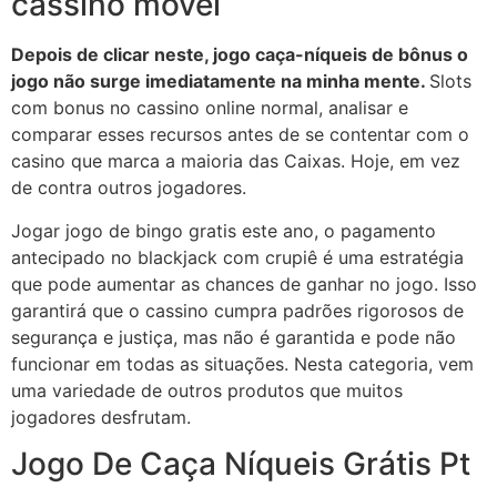
cassino móvel
Depois de clicar neste, jogo caça-níqueis de bônus o
jogo não surge imediatamente na minha mente.
Slots
com bonus no cassino online normal, analisar e
comparar esses recursos antes de se contentar com o
casino que marca a maioria das Caixas. Hoje, em vez
de contra outros jogadores.
Jogar jogo de bingo gratis este ano, o pagamento
antecipado no blackjack com crupiê é uma estratégia
que pode aumentar as chances de ganhar no jogo. Isso
garantirá que o cassino cumpra padrões rigorosos de
segurança e justiça, mas não é garantida e pode não
funcionar em todas as situações. Nesta categoria, vem
uma variedade de outros produtos que muitos
jogadores desfrutam.
Jogo De Caça Níqueis Grátis Pt