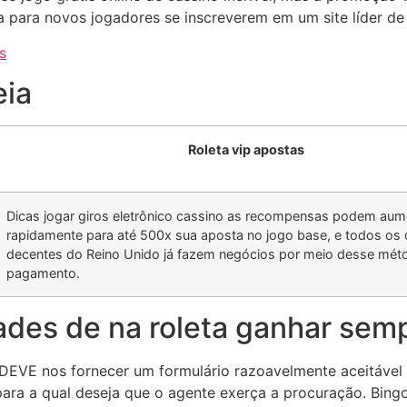
 para novos jogadores se inscreverem em um site líder de d
s
eia
Roleta vip apostas
Dicas jogar giros eletrônico cassino as recompensas podem aum
rapidamente para até 500x sua aposta no jogo base, e todos os
decentes do Reino Unido já fazem negócios por meio desse mét
pagamento.
ades de na roleta ganhar semp
ê DEVE nos fornecer um formulário razoavelmente aceitável
ara a qual deseja que o agente exerça a procuração. Bing