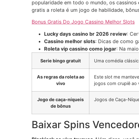
popularidade em todo o mundo, os cassinos e
gratis a roleta é um jogo de habilidade, bôn
Bonus Gratis Do Jogo Cassino Melhor Slots
Lucky days casino br 2026 review
: Cer
Cassino melhor slots
: Dicas de como g
Roleta vip cassino como jogar
: Na maio
Serie bingo gratuit
Uma comédia clássica 
As regras da roleta ao
Este slot me manteve
vivo
jogos com crupiê ao 
Jogo de caça-níqueis
Jogos de Caça-Níquei
de bônus
Baixar Spins Vencedor