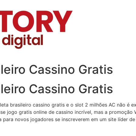
leiro Cassino Gratis
leiro Cassino Gratis
oleta brasileiro cassino gratis e o slot 2 milhões AC não é 
esse jogo gratis online de cassino incrível, mas a promoçã
 para novos jogadores se inscreverem em um site líder de d