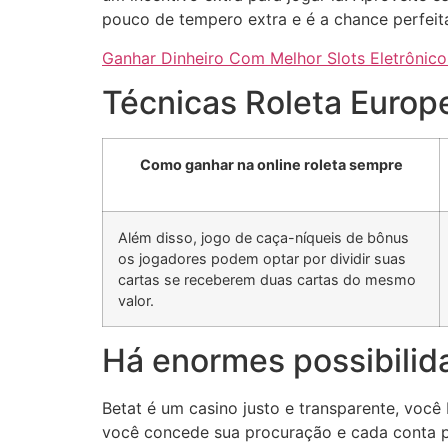
pouco de tempero extra e é a chance perfeita
Ganhar Dinheiro Com Melhor Slots Eletrônico
Técnicas Roleta Europ
Como ganhar na online roleta sempre
Além disso, jogo de caça-níqueis de bônus
os jogadores podem optar por dividir suas
cartas se receberem duas cartas do mesmo
valor.
Há enormes possibilid
Betat é um casino justo e transparente, voc
você concede sua procuração e cada conta p