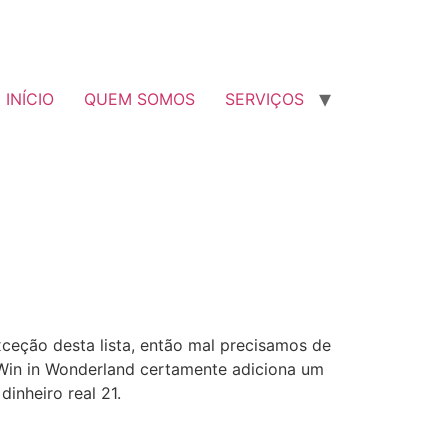
INÍCIO
QUEM SOMOS
SERVIÇOS
exceção desta lista, então mal precisamos de
o Win in Wonderland certamente adiciona um
inheiro real 21.