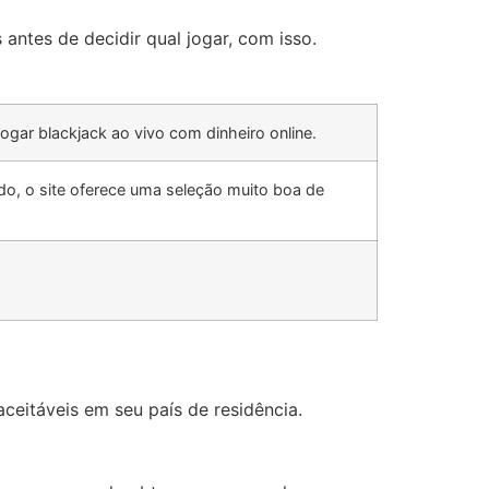
 antes de decidir qual jogar, com isso.
ogar blackjack ao vivo com dinheiro online.
do, o site oferece uma seleção muito boa de
eitáveis em seu país de residência.