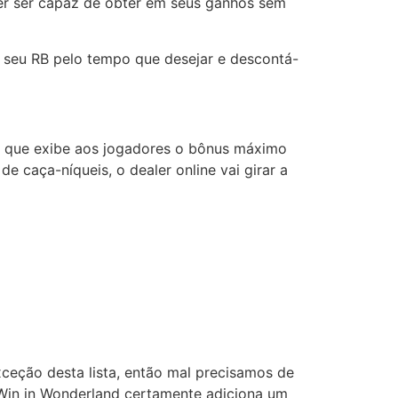
er ser capaz de obter em seus ganhos sem
 seu RB pelo tempo que desejar e descontá-
o que exibe aos jogadores o bônus máximo
e caça-níqueis, o dealer online vai girar a
exceção desta lista, então mal precisamos de
o Win in Wonderland certamente adiciona um