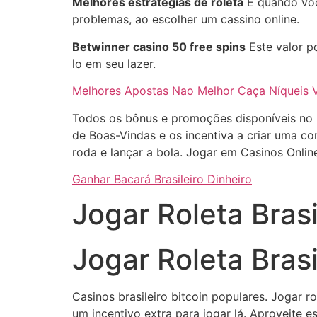
Melhores estrategias de roleta
E quando voc
problemas, ao escolher um cassino online.
Betwinner casino 50 free spins
Este valor p
lo em seu lazer.
Melhores Apostas Nao Melhor Caça Níqueis V
Todos os bônus e promoções disponíveis no 
de Boas-Vindas e os incentiva a criar uma con
roda e lançar a bola. Jogar em Casinos Onli
Ganhar Bacará Brasileiro Dinheiro
Jogar Roleta Brasi
Jogar Roleta Brasi
Casinos brasileiro bitcoin populares. Jogar r
um incentivo extra para jogar lá. Aproveite 