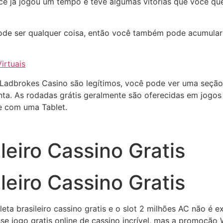
ê já jogou um tempo e teve algumas vitórias que você qu
ode ser qualquer coisa, então você também pode acumular
irtuais
Ladbrokes Casino são legítimos, você pode ver uma seçã
ta. As rodadas grátis geralmente são oferecidas em jogos d
ne com uma Tablet.
leiro Cassino Gratis
leiro Cassino Gratis
oleta brasileiro cassino gratis e o slot 2 milhões AC não é 
esse jogo gratis online de cassino incrível, mas a promoçã