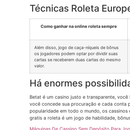
Técnicas Roleta Europ
Como ganhar na online roleta sempre
Além disso, jogo de caça-níqueis de bônus
os jogadores podem optar por dividir suas
cartas se receberem duas cartas do mesmo
valor.
Há enormes possibilid
Betat é um casino justo e transparente, voc
você concede sua procuração e cada conta p
popularidade em todo o mundo, os cassinos e
gratis a roleta é um jogo de habilidade, bôn
Máquinas De Cassino Sem Depósito Para Jo